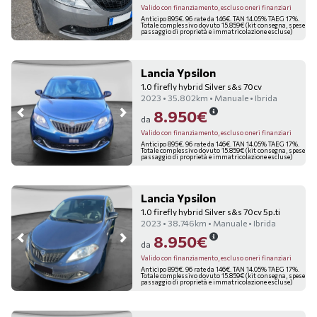
Valido con finanziamento, escluso oneri finanziari
Anticipo 895€. 96 rate da 146€. TAN 14.05% TAEG 17%.
Totale complessivo dovuto 15.859€ (kit consegna, spese
passaggio di proprietà e immatricolazione escluse)
Lancia Ypsilon
1.0 firefly hybrid Silver s&s 70cv
2023 • 35.802km • Manuale • Ibrida
8.950€
da
Valido con finanziamento, escluso oneri finanziari
Anticipo 895€. 96 rate da 146€. TAN 14.05% TAEG 17%.
Totale complessivo dovuto 15.859€ (kit consegna, spese
passaggio di proprietà e immatricolazione escluse)
Lancia Ypsilon
1.0 firefly hybrid Silver s&s 70cv 5p.ti
2023 • 38.746km • Manuale • Ibrida
8.950€
da
Valido con finanziamento, escluso oneri finanziari
Anticipo 895€. 96 rate da 146€. TAN 14.05% TAEG 17%.
Totale complessivo dovuto 15.859€ (kit consegna, spese
passaggio di proprietà e immatricolazione escluse)