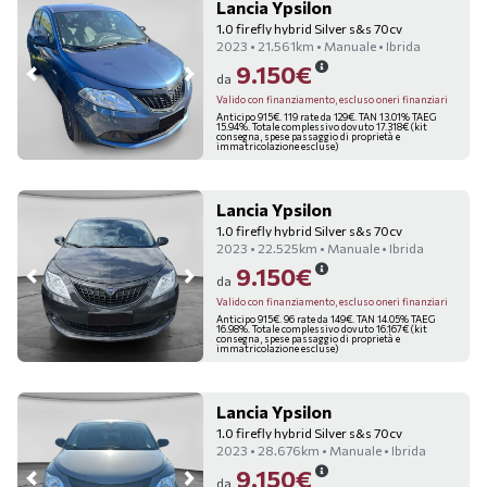
Lancia Ypsilon
1.0 firefly hybrid Silver s&s 70cv
2023 • 21.561km • Manuale • Ibrida
9.150€
da
Valido con finanziamento, escluso oneri finanziari
Anticipo 915€. 119 rate da 129€. TAN 13.01% TAEG
15.94%. Totale complessivo dovuto 17.318€ (kit
consegna, spese passaggio di proprietà e
immatricolazione escluse)
Lancia Ypsilon
1.0 firefly hybrid Silver s&s 70cv
2023 • 22.525km • Manuale • Ibrida
9.150€
da
Valido con finanziamento, escluso oneri finanziari
Anticipo 915€. 96 rate da 149€. TAN 14.05% TAEG
16.98%. Totale complessivo dovuto 16.167€ (kit
consegna, spese passaggio di proprietà e
immatricolazione escluse)
Lancia Ypsilon
1.0 firefly hybrid Silver s&s 70cv
2023 • 28.676km • Manuale • Ibrida
9.150€
da