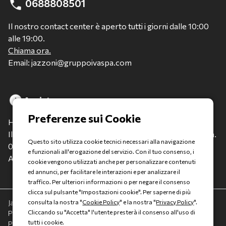
0688808501
Il nostro contact center è aperto tutti i giorni dalle 10:00
alle 19:00.
Chiama ora.
Email: jazzoni@gruppoivaspa.com
Assistenza
Hai bisogno di assistenza?
Il nostro Team è a tua disposizione per qualsiasi evenienza.
Questo sito utilizza cookie tecnici necessari alla navigazione
0688808502
e funzionali all'erogazione del servizio. Con il tuo consenso, i
Assistenza Clienti: apri un ticket
cookie vengono utilizzati anche per personalizzare contenuti
ed annunci, per facilitare le interazioni e per analizzare il
traffico. Per ulteriori informazioni o per negare il consenso
clicca sul pulsante "Impostazioni cookie". Per saperne di più
Jazzoni è un marchio Gruppo Italia Vendita spA a socio unico -
consulta la nostra "
Cookie Policy
" e la nostra "
Privacy Policy
".
Cliccando su "Accetta" l'utente presterà il consenso all'uso di
Piazza della Radio, 35 - 00146 Roma - REA: 1417011 RM - C.F. e
tutti i cookie.
P.IVA: 13007321006