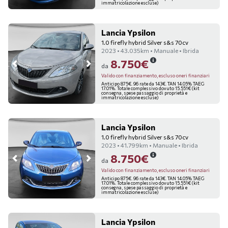
immatricolazione escluse)
Lancia Ypsilon
1.0 firefly hybrid Silver s&s 70cv
2023 • 43.035km • Manuale • Ibrida
8.750€
da
Valido con finanziamento, escluso oneri finanziari
Anticipo 875€. 96 rate da 143€. TAN 14.05% TAEG
17.01%. Totale complessivo dovuto 15.551€ (kit
consegna, spese passaggio di proprietà e
immatricolazione escluse)
Lancia Ypsilon
1.0 firefly hybrid Silver s&s 70cv
2023 • 41.799km • Manuale • Ibrida
8.750€
da
Valido con finanziamento, escluso oneri finanziari
Anticipo 875€. 96 rate da 143€. TAN 14.05% TAEG
17.01%. Totale complessivo dovuto 15.551€ (kit
consegna, spese passaggio di proprietà e
immatricolazione escluse)
Lancia Ypsilon