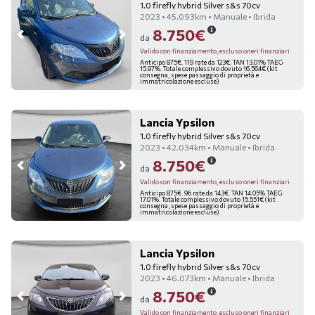
1.0 firefly hybrid Silver s&s 70cv
2023 • 45.093km • Manuale • Ibrida
8.750€
da
Valido con finanziamento, escluso oneri finanziari
Anticipo 875€. 119 rate da 123€. TAN 13.01% TAEG
15.97%. Totale complessivo dovuto 16.564€ (kit
consegna, spese passaggio di proprietà e
immatricolazione escluse)
Lancia Ypsilon
1.0 firefly hybrid Silver s&s 70cv
2023 • 42.034km • Manuale • Ibrida
8.750€
da
Valido con finanziamento, escluso oneri finanziari
Anticipo 875€. 96 rate da 143€. TAN 14.05% TAEG
17.01%. Totale complessivo dovuto 15.551€ (kit
consegna, spese passaggio di proprietà e
immatricolazione escluse)
Lancia Ypsilon
1.0 firefly hybrid Silver s&s 70cv
2023 • 46.073km • Manuale • Ibrida
8.750€
da
Valido con finanziamento, escluso oneri finanziari