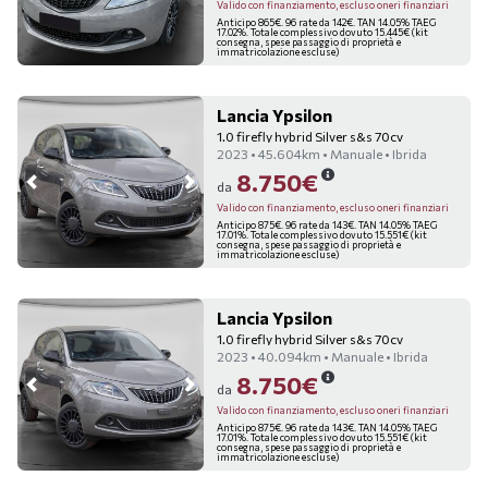
Valido con finanziamento, escluso oneri finanziari
Anticipo 865€. 96 rate da 142€. TAN 14.05% TAEG
17.02%. Totale complessivo dovuto 15.445€ (kit
consegna, spese passaggio di proprietà e
immatricolazione escluse)
Lancia Ypsilon
1.0 firefly hybrid Silver s&s 70cv
2023 • 45.604km • Manuale • Ibrida
8.750€
da
Valido con finanziamento, escluso oneri finanziari
Anticipo 875€. 96 rate da 143€. TAN 14.05% TAEG
17.01%. Totale complessivo dovuto 15.551€ (kit
consegna, spese passaggio di proprietà e
immatricolazione escluse)
Lancia Ypsilon
1.0 firefly hybrid Silver s&s 70cv
2023 • 40.094km • Manuale • Ibrida
8.750€
da
Valido con finanziamento, escluso oneri finanziari
Anticipo 875€. 96 rate da 143€. TAN 14.05% TAEG
17.01%. Totale complessivo dovuto 15.551€ (kit
consegna, spese passaggio di proprietà e
immatricolazione escluse)