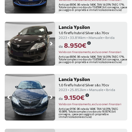
Anticipo 895€. 96 rate da 146€. TAN 14.05% TAEG 17%.
Totale complessivo dovuto 15.859€ (kit consegna, spese
passaggio di proprietà e immatricolazione escluse)
Lancia Ypsilon
1.0 firefly hybrid Silver s&s 70cv
2023 • 33.814km • Manuale • Ibrida
8.950€
da
Valido con finanziamento, escluso oneri finanziari
Anticipo 895€. 96 rate da 146€. TAN 14.05% TAEG 17%.
Totale complessivo dovuto 15.859€ (kit consegna, spese
passaggio di proprietà e immatricolazione escluse)
Lancia Ypsilon
1.0 firefly hybrid Silver s&s 70cv
2023 • 25.852km • Manuale • Ibrida
9.150€
da
Valido con finanziamento, escluso oneri finanziari
Anticipo 915€. 96 rate da 149€. TAN 14.05% TAEG
16.98%. Totale complessivo dovuto 16.167€ (kit
consegna, spese passaggio di proprietà e
immatricolazione escluse)