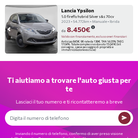
Lancia Ypsilon
1.0 firefly hybrid Silver s&s 70cv
2023 • 54.772km • Manuale • Ibrida
8.450€
da
Valido con finanziamento, escluso oneri finanziari
Anticipo 845€. 96 rate da 138€. TAN 14.05% TAEG
17.04%. Totale complessivo dovuto 15.041€ (kit
consegna, spese passaggio di proprietà e
immatricolazione escluse)
Ti aiutiamo a trovare l'auto giusta per
te
Lasciaci il tuo numero e ti ricontatteremo a breve
Inviando il numero di telefono, confermo di aver preso visione