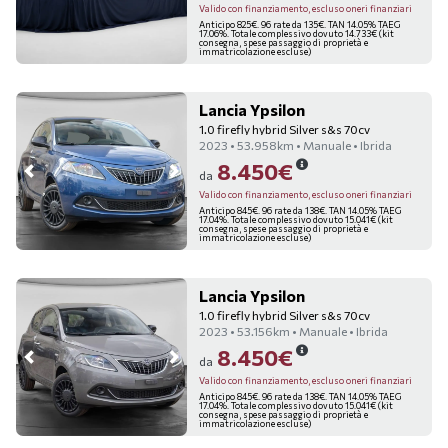
Valido con finanziamento, escluso oneri finanziari
Anticipo 825€. 96 rate da 135€. TAN 14.05% TAEG
17.06%. Totale complessivo dovuto 14.733€ (kit
consegna, spese passaggio di proprietà e
immatricolazione escluse)
Lancia Ypsilon
1.0 firefly hybrid Silver s&s 70cv
2023 • 53.958km • Manuale • Ibrida
8.450€
da
Valido con finanziamento, escluso oneri finanziari
Anticipo 845€. 96 rate da 138€. TAN 14.05% TAEG
17.04%. Totale complessivo dovuto 15.041€ (kit
consegna, spese passaggio di proprietà e
immatricolazione escluse)
Lancia Ypsilon
1.0 firefly hybrid Silver s&s 70cv
2023 • 53.156km • Manuale • Ibrida
8.450€
da
Valido con finanziamento, escluso oneri finanziari
Anticipo 845€. 96 rate da 138€. TAN 14.05% TAEG
17.04%. Totale complessivo dovuto 15.041€ (kit
consegna, spese passaggio di proprietà e
immatricolazione escluse)