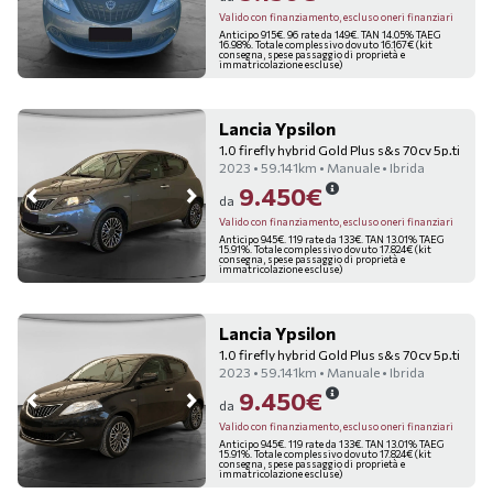
Valido con finanziamento, escluso oneri finanziari
Anticipo 915€. 96 rate da 149€. TAN 14.05% TAEG
16.98%. Totale complessivo dovuto 16.167€ (kit
consegna, spese passaggio di proprietà e
immatricolazione escluse)
Lancia Ypsilon
1.0 firefly hybrid Gold Plus s&s 70cv 5p.ti
2023 • 59.141km • Manuale • Ibrida
9.450€
da
Valido con finanziamento, escluso oneri finanziari
Anticipo 945€. 119 rate da 133€. TAN 13.01% TAEG
15.91%. Totale complessivo dovuto 17.824€ (kit
consegna, spese passaggio di proprietà e
immatricolazione escluse)
Lancia Ypsilon
1.0 firefly hybrid Gold Plus s&s 70cv 5p.ti
2023 • 59.141km • Manuale • Ibrida
9.450€
da
Valido con finanziamento, escluso oneri finanziari
Anticipo 945€. 119 rate da 133€. TAN 13.01% TAEG
15.91%. Totale complessivo dovuto 17.824€ (kit
consegna, spese passaggio di proprietà e
immatricolazione escluse)