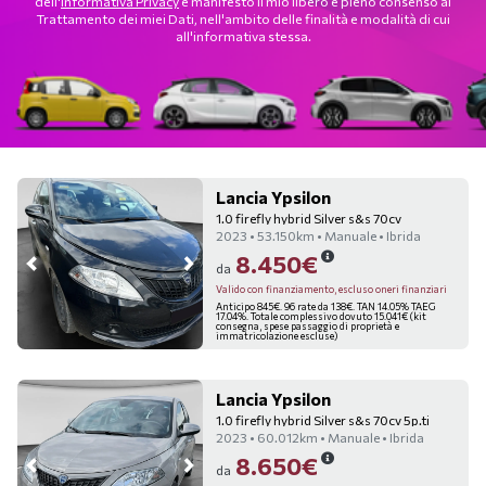
dell'
Informativa Privacy
e manifesto il mio libero e pieno consenso al
Trattamento dei miei Dati, nell'ambito delle finalità e modalità di cui
all'informativa stessa.
Lancia Ypsilon
1.0 firefly hybrid Silver s&s 70cv
2023 • 53.150km • Manuale • Ibrida
8.450€
da
Valido con finanziamento, escluso oneri finanziari
Anticipo 845€. 96 rate da 138€. TAN 14.05% TAEG
17.04%. Totale complessivo dovuto 15.041€ (kit
consegna, spese passaggio di proprietà e
immatricolazione escluse)
Lancia Ypsilon
1.0 firefly hybrid Silver s&s 70cv 5p.ti
2023 • 60.012km • Manuale • Ibrida
8.650€
da