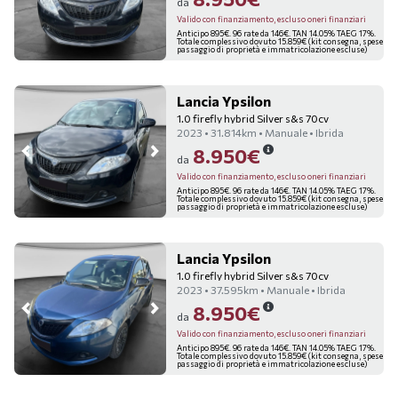
da
Valido con finanziamento, escluso oneri finanziari
Anticipo 895€. 96 rate da 146€. TAN 14.05% TAEG 17%.
Totale complessivo dovuto 15.859€ (kit consegna, spese
passaggio di proprietà e immatricolazione escluse)
Lancia Ypsilon
1.0 firefly hybrid Silver s&s 70cv
2023 • 31.814km • Manuale • Ibrida
8.950€
da
Valido con finanziamento, escluso oneri finanziari
Anticipo 895€. 96 rate da 146€. TAN 14.05% TAEG 17%.
Totale complessivo dovuto 15.859€ (kit consegna, spese
passaggio di proprietà e immatricolazione escluse)
Lancia Ypsilon
1.0 firefly hybrid Silver s&s 70cv
2023 • 37.595km • Manuale • Ibrida
8.950€
da
Valido con finanziamento, escluso oneri finanziari
Anticipo 895€. 96 rate da 146€. TAN 14.05% TAEG 17%.
Totale complessivo dovuto 15.859€ (kit consegna, spese
passaggio di proprietà e immatricolazione escluse)