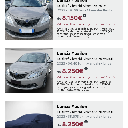
1.0 firefly hybrid Silver s&s 70cv
2023 • 59.290km • Manuale • Ibrida
8.150€
da
Valido con finanziamento, escluso oneri finanziari
Anticipo 815€. 96 rate da 134€. TAN 14.05% TAEG
17.07%. Totale complessivo dovuto 14.627€ (kit
consegna, spese passaggio di proprietà e
immatricolazione escluse)
Lancia Ypsilon
1.0 firefly hybrid Silver s&s 70cv 5p.ti
2023 • 66.481km • Manuale • Ibrida
8.250€
da
Valido con finanziamento, escluso oneri finanziari
Anticipo 825€. 96 rate da 135€. TAN 14.05% TAEG
17.06%. Totale complessivo dovuto 14.733€ (kit
consegna, spese passaggio di proprietà e
immatricolazione escluse)
Lancia Ypsilon
1.0 firefly hybrid Silver s&s 70cv 5p.ti
2023 • 65.975km • Manuale • Ibrida
8.250€
da