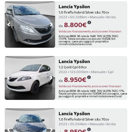
Lancia Ypsilon
1.0 firefly hybrid Silver s&s 70cv
2023 • 60.338km • Manuale • Ibrida
8.800€
da
Valido con finanziamento, escluso oneri finanziari
Anticipo 880€. 96 rate da 144€. TAN 14.05% TAEG
17.01%. Totale complessivo dovuto 15.652€ (kit
consegna, spese passaggio di proprietà e
immatricolazione escluse)
Lancia Ypsilon
1.2 Gold Gpl 69cv
2022 • 123.000km • Manuale • Gpl
8.950€
da
Valido con finanziamento, escluso oneri finanziari
Anticipo 895€. 96 rate da 146€. TAN 14.05% TAEG 17%.
Totale complessivo dovuto 15.859€ (kit consegna, spese
passaggio di proprietà e immatricolazione escluse)
Lancia Ypsilon
1.0 firefly hybrid Silver s&s 70cv
2023 • 30.004km • Manuale • Ibrida
8.950€