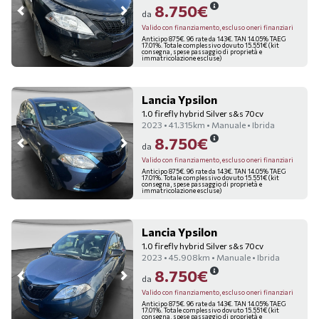
8.750€
da
Valido con finanziamento, escluso oneri finanziari
Anticipo 875€. 96 rate da 143€. TAN 14.05% TAEG
17.01%. Totale complessivo dovuto 15.551€ (kit
consegna, spese passaggio di proprietà e
immatricolazione escluse)
Lancia Ypsilon
1.0 firefly hybrid Silver s&s 70cv
2023 • 41.315km • Manuale • Ibrida
8.750€
da
Valido con finanziamento, escluso oneri finanziari
Anticipo 875€. 96 rate da 143€. TAN 14.05% TAEG
17.01%. Totale complessivo dovuto 15.551€ (kit
consegna, spese passaggio di proprietà e
immatricolazione escluse)
Lancia Ypsilon
1.0 firefly hybrid Silver s&s 70cv
2023 • 45.908km • Manuale • Ibrida
8.750€
da
Valido con finanziamento, escluso oneri finanziari
Anticipo 875€. 96 rate da 143€. TAN 14.05% TAEG
17.01%. Totale complessivo dovuto 15.551€ (kit
consegna, spese passaggio di proprietà e