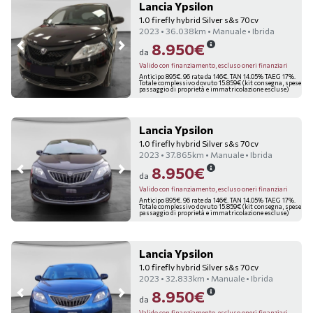
Lancia Ypsilon
1.0 firefly hybrid Silver s&s 70cv
2023 • 36.038km • Manuale • Ibrida
8.950€
da
Valido con finanziamento, escluso oneri finanziari
Anticipo 895€. 96 rate da 146€. TAN 14.05% TAEG 17%.
Totale complessivo dovuto 15.859€ (kit consegna, spese
passaggio di proprietà e immatricolazione escluse)
Lancia Ypsilon
1.0 firefly hybrid Silver s&s 70cv
2023 • 37.865km • Manuale • Ibrida
8.950€
da
Valido con finanziamento, escluso oneri finanziari
Anticipo 895€. 96 rate da 146€. TAN 14.05% TAEG 17%.
Totale complessivo dovuto 15.859€ (kit consegna, spese
passaggio di proprietà e immatricolazione escluse)
Lancia Ypsilon
1.0 firefly hybrid Silver s&s 70cv
2023 • 32.833km • Manuale • Ibrida
8.950€
da
Valido con finanziamento, escluso oneri finanziari