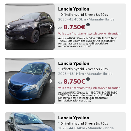
Lancia Ypsilon
1.0 firefly hybrid Silver s&s 70cv
2023 • 45.480km • Manuale • Ibrida
8.750€
da
Valido con finanziamento, escluso oneri finanziari
Anticipo 875€. 96 rate da 143€. TAN 14.05% TAEG
17.01%. Totale complessivo dovuto 15.551€ (kit
consegna, spese passaggio di proprietà e
immatricolazione escluse)
Lancia Ypsilon
1.0 firefly hybrid Silver s&s 70cv
2023 • 43.114km • Manuale • Ibrida
8.750€
da
Valido con finanziamento, escluso oneri finanziari
Anticipo 875€. 96 rate da 143€. TAN 14.05% TAEG
17.01%. Totale complessivo dovuto 15.551€ (kit
consegna, spese passaggio di proprietà e
immatricolazione escluse)
Lancia Ypsilon
1.0 firefly hybrid Silver s&s 70cv
2023 • 44.814km • Manuale • Ibrida