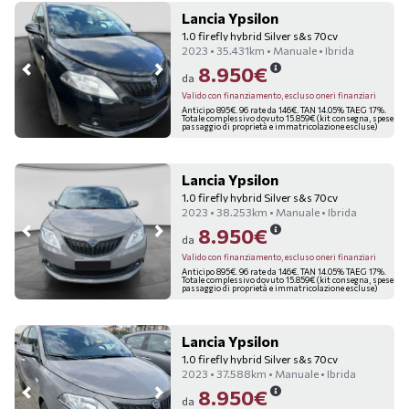
Lancia Ypsilon
1.0 firefly hybrid Silver s&s 70cv
2023 • 35.431km • Manuale • Ibrida
8.950€
da
Valido con finanziamento, escluso oneri finanziari
Anticipo 895€. 96 rate da 146€. TAN 14.05% TAEG 17%.
Totale complessivo dovuto 15.859€ (kit consegna, spese
passaggio di proprietà e immatricolazione escluse)
Lancia Ypsilon
1.0 firefly hybrid Silver s&s 70cv
2023 • 38.253km • Manuale • Ibrida
8.950€
da
Valido con finanziamento, escluso oneri finanziari
Anticipo 895€. 96 rate da 146€. TAN 14.05% TAEG 17%.
Totale complessivo dovuto 15.859€ (kit consegna, spese
passaggio di proprietà e immatricolazione escluse)
Lancia Ypsilon
1.0 firefly hybrid Silver s&s 70cv
2023 • 37.588km • Manuale • Ibrida
8.950€
da