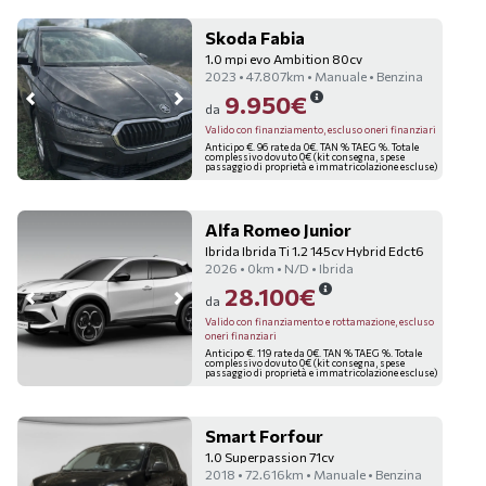
Skoda Fabia
1.0 mpi evo Ambition 80cv
2023 • 47.807km • Manuale • Benzina
9.950€
da
Valido con finanziamento, escluso oneri finanziari
Anticipo €. 96 rate da 0€. TAN % TAEG %. Totale
complessivo dovuto 0€ (kit consegna, spese
passaggio di proprietà e immatricolazione escluse)
Alfa Romeo Junior
Ibrida Ibrida Ti 1.2 145cv Hybrid Edct6
2026 • 0km • N/D • Ibrida
28.100€
da
Valido con finanziamento e rottamazione, escluso
oneri finanziari
Anticipo €. 119 rate da 0€. TAN % TAEG %. Totale
complessivo dovuto 0€ (kit consegna, spese
passaggio di proprietà e immatricolazione escluse)
Smart Forfour
1.0 Superpassion 71cv
2018 • 72.616km • Manuale • Benzina