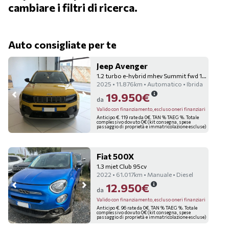
cambiare i filtri di ricerca.
Auto consigliate per te
Jeep Avenger
1.2 turbo e-hybrid mhev Summit fwd 110cv edct6
2025 • 11.876km • Automatico • Ibrida
19.950€
da
Valido con finanziamento, escluso oneri finanziari
Anticipo €. 119 rate da 0€. TAN % TAEG %. Totale
complessivo dovuto 0€ (kit consegna, spese
passaggio di proprietà e immatricolazione escluse)
Fiat 500X
1.3 mjet Club 95cv
2022 • 61.017km • Manuale • Diesel
12.950€
da
Valido con finanziamento, escluso oneri finanziari
Anticipo €. 96 rate da 0€. TAN % TAEG %. Totale
complessivo dovuto 0€ (kit consegna, spese
passaggio di proprietà e immatricolazione escluse)