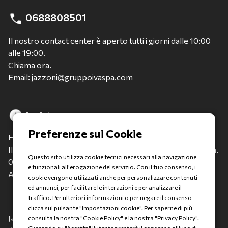
0688808501
Il nostro contact center è aperto tutti i giorni dalle 10:00
alle 19:00.
Chiama ora.
Email: jazzoni@gruppoivaspa.com
Assistenza
Hai bisogno di assistenza?
Il nostro Team è a tua disposizione per qualsiasi evenienza.
Questo sito utilizza cookie tecnici necessari alla navigazione
0688808502
e funzionali all'erogazione del servizio. Con il tuo consenso, i
Assistenza Clienti: apri un ticket
cookie vengono utilizzati anche per personalizzare contenuti
ed annunci, per facilitare le interazioni e per analizzare il
traffico. Per ulteriori informazioni o per negare il consenso
clicca sul pulsante "Impostazioni cookie". Per saperne di più
Jazzoni è un marchio Gruppo Italia Vendita spA a socio unico -
consulta la nostra "
Cookie Policy
" e la nostra "
Privacy Policy
".