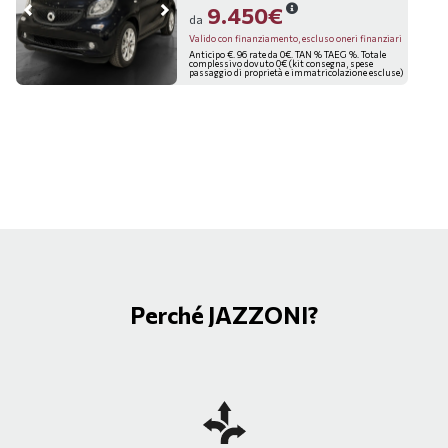
9.450€
da
Valido con finanziamento, escluso oneri finanziari
Anticipo €. 96 rate da 0€. TAN % TAEG %. Totale
complessivo dovuto 0€ (kit consegna, spese
passaggio di proprietà e immatricolazione escluse)
Perché JAZZONI?