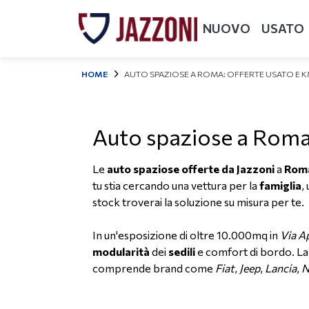
NUOVO
USATO
HOME
AUTO SPAZIOSE A ROMA: OFFERTE USATO E 
Auto spaziose a Roma
Le
auto spaziose offerte da Jazzoni
a
Rom
tu stia cercando una vettura per la
famiglia
,
stock troverai la soluzione su misura per te.
In un'esposizione di oltre 10.000mq in
Via A
modularità
dei
sedili
e comfort di bordo. La
comprende brand come
Fiat
,
Jeep
,
Lancia
,
N