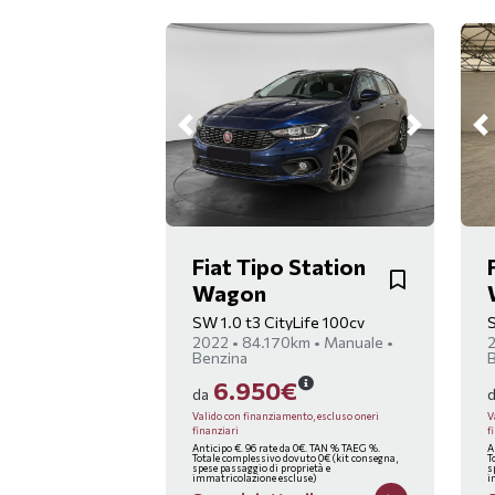
Fiat Tipo Station
Wagon
SW 1.0 t3 CityLife 100cv
S
2022 • 84.170km • Manuale •
2
Benzina
6.950€
da
Valido con finanziamento, escluso oneri
V
finanziari
f
Anticipo €. 96 rate da 0€. TAN % TAEG %.
A
Totale complessivo dovuto 0€ (kit consegna,
T
spese passaggio di proprietà e
s
immatricolazione escluse)
i