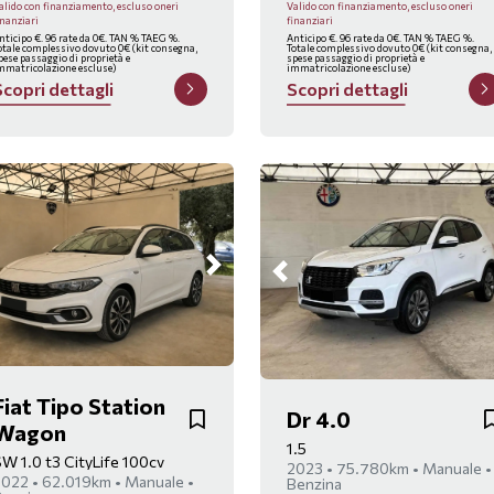
alido con finanziamento, escluso oneri
Valido con finanziamento, escluso oneri
inanziari
finanziari
nticipo €. 96 rate da 0€. TAN % TAEG %.
Anticipo €. 96 rate da 0€. TAN % TAEG %.
otale complessivo dovuto 0€ (kit consegna,
Totale complessivo dovuto 0€ (kit consegna,
pese passaggio di proprietà e
spese passaggio di proprietà e
mmatricolazione escluse)
immatricolazione escluse)
S
c
o
p
r
i
d
e
t
t
a
g
l
i
S
c
o
p
r
i
d
e
t
t
a
g
l
i
Fiat Tipo Station
Dr 4.0
Wagon
1.5
W 1.0 t3 CityLife 100cv
2023 • 75.780km • Manuale •
022 • 62.019km • Manuale •
Benzina