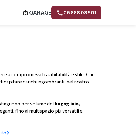
GARAGE
06 888 08 501
re a compromessi tra abitabilità e stile. Che
i ospitare carichi ingombranti, nel nostro
distinguono per volume del
bagagliaio
,
eganti, fino ai multispazio più versatili e
uto