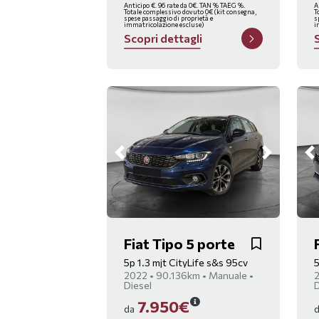
Anticipo €. 96 rate da 0€. TAN % TAEG %.
A
Totale complessivo dovuto 0€ (kit consegna,
T
spese passaggio di proprietà e
s
immatricolazione escluse)
i
S
c
o
p
r
i
d
e
t
t
a
g
l
i
Fiat Tipo 5 porte
5p 1.3 mjt CityLife s&s 95cv
5
2022 • 90.136km • Manuale •
2
Diesel
D
7.950€
da