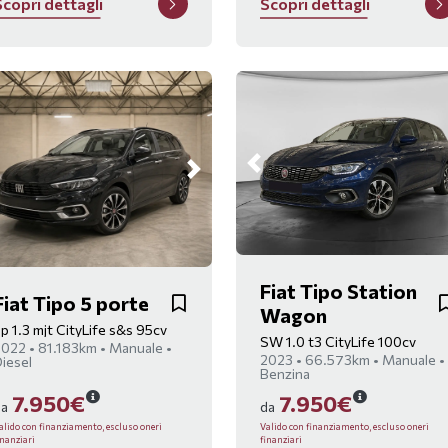
S
c
o
p
r
i
d
e
t
t
a
g
l
i
S
c
o
p
r
i
d
e
t
t
a
g
l
i
Fiat Tipo Station
Fiat Tipo 5 porte
Wagon
p 1.3 mjt CityLife s&s 95cv
SW 1.0 t3 CityLife 100cv
022 • 81.183km • Manuale •
2023 • 66.573km • Manuale •
iesel
Benzina
7.950€
7.950€
da
da
alido con finanziamento, escluso oneri
Valido con finanziamento, escluso oneri
inanziari
finanziari