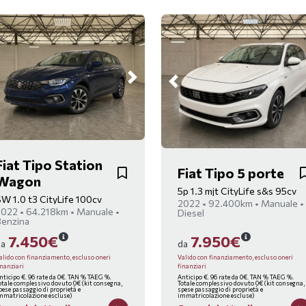
Fiat Tipo Station
Fiat Tipo 5 porte
Wagon
5p 1.3 mjt CityLife s&s 95cv
W 1.0 t3 CityLife 100cv
2022 • 92.400km • Manuale •
022 • 64.218km • Manuale •
Diesel
Benzina
7.450€
7.950€
da
da
alido con finanziamento, escluso oneri
Valido con finanziamento, escluso oneri
inanziari
finanziari
nticipo €. 96 rate da 0€. TAN % TAEG %.
Anticipo €. 96 rate da 0€. TAN % TAEG %.
otale complessivo dovuto 0€ (kit consegna,
Totale complessivo dovuto 0€ (kit consegna,
pese passaggio di proprietà e
spese passaggio di proprietà e
mmatricolazione escluse)
immatricolazione escluse)