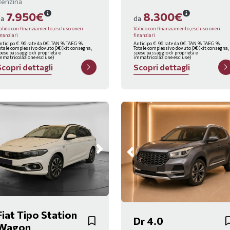
Benzina
7.950€
8.300€
da
da
alido con finanziamento, escluso oneri
Valido con finanziamento, escluso oneri
inanziari
finanziari
nticipo €. 96 rate da 0€. TAN % TAEG %.
Anticipo €. 96 rate da 0€. TAN % TAEG %.
otale complessivo dovuto 0€ (kit consegna,
Totale complessivo dovuto 0€ (kit consegna,
pese passaggio di proprietà e
spese passaggio di proprietà e
mmatricolazione escluse)
immatricolazione escluse)
S
c
o
p
r
i
d
e
t
t
a
g
l
i
S
c
o
p
r
i
d
e
t
t
a
g
l
i
Fiat Tipo Station
Dr 4.0
Wagon