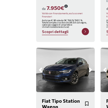
7.950€
da
Valido con finanziamento, escluso oneri
V
finanziari
f
Anticipo €. 96 rate da 0€. TAN % TAEG %.
A
Totale complessivo dovuto 0€ (kit consegna,
T
spese passaggio di proprietà e
s
immatricolazione escluse)
i
S
c
o
p
r
i
d
e
t
t
a
g
l
i
Fiat Tipo Station
Wagon