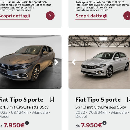
nticipo €. 96 rate da 0€. TAN % TAEG %.
Anticipo €. 96 rate da 0€. TAN % TAEG %.
otale complessivo dovuto 0€ (kit consegna,
Totale complessivo dovuto 0€ (kit consegna,
pese passaggio di proprietà e
spese passaggio di proprietà e
mmatricolazione escluse)
immatricolazione escluse)
S
c
o
p
r
i
d
e
t
t
a
g
l
i
S
c
o
p
r
i
d
e
t
t
a
g
l
i
Fiat Tipo 5 porte
Fiat Tipo 5 porte
p 1.3 mjt CityLife s&s 95cv
5p 1.3 mjt CityLife s&s 95cv
022 • 89.124km • Manuale •
2022 • 76.984km • Manuale •
iesel
Diesel
7.950€
7.950€
da
da