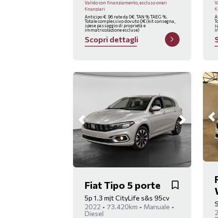
Valido con finanziamento, escluso oneri
V
finanziari
f
Anticipo €. 96 rate da 0€. TAN % TAEG %.
A
Totale complessivo dovuto 0€ (kit consegna,
T
spese passaggio di proprietà e
s
immatricolazione escluse)
i
S
c
o
p
r
i
d
e
t
t
a
g
l
i
Fiat Tipo 5 porte
5p 1.3 mjt CityLife s&s 95cv
S
2022 • 73.420km • Manuale •
2
Diesel