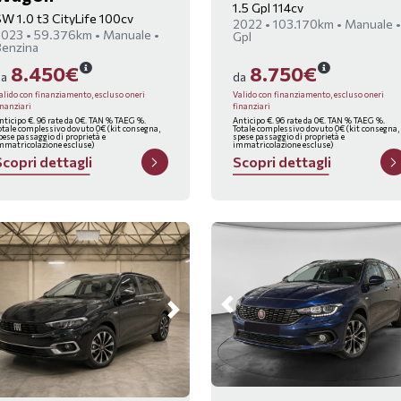
1.5 Gpl 114cv
W 1.0 t3 CityLife 100cv
2022 • 103.170km • Manuale •
023 • 59.376km • Manuale •
Gpl
Benzina
8.450€
8.750€
da
da
alido con finanziamento, escluso oneri
Valido con finanziamento, escluso oneri
inanziari
finanziari
nticipo €. 96 rate da 0€. TAN % TAEG %.
Anticipo €. 96 rate da 0€. TAN % TAEG %.
otale complessivo dovuto 0€ (kit consegna,
Totale complessivo dovuto 0€ (kit consegna,
pese passaggio di proprietà e
spese passaggio di proprietà e
mmatricolazione escluse)
immatricolazione escluse)
S
c
o
p
r
i
d
e
t
t
a
g
l
i
S
c
o
p
r
i
d
e
t
t
a
g
l
i