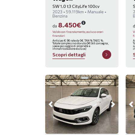
SW 1.0 t3 CityLife 100cv
S
2023 • 59.119km • Manuale •
2
Benzina
8.450€
da
Valido con finanziamento, escluso oneri
V
finanziari
f
Anticipo €. 96 rate da 0€. TAN % TAEG %.
A
Totale complessivo dovuto 0€ (kit consegna,
T
spese passaggio di proprietà e
s
immatricolazione escluse)
i
S
c
o
p
r
i
d
e
t
t
a
g
l
i