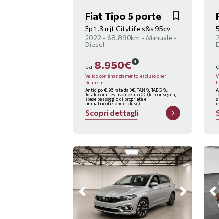
Fiat Tipo 5 porte
5p 1.3 mjt CityLife s&s 95cv
5
2022 • 68.890km • Manuale •
2
Diesel
D
8.950€
da
Valido con finanziamento, escluso oneri
V
finanziari
f
Anticipo €. 96 rate da 0€. TAN % TAEG %.
A
Totale complessivo dovuto 0€ (kit consegna,
T
spese passaggio di proprietà e
s
immatricolazione escluse)
i
S
c
o
p
r
i
d
e
t
t
a
g
l
i