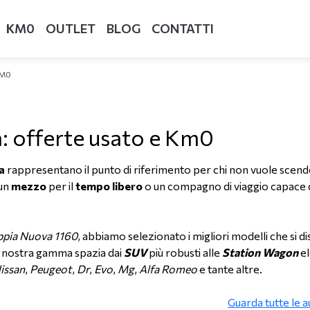
KM0
OUTLET
BLOG
CONTATTI
KM0
: offerte usato e Km0
a
rappresentano il punto di riferimento per chi non vuole scende
 un
mezzo
per il
tempo
libero
o un compagno di viaggio capace d
ppia Nuova 1160
, abbiamo selezionato i migliori modelli che si 
 nostra gamma spazia dai
SUV
più robusti alle
Station
Wagon
el
issan
,
Peugeot
,
Dr
,
Evo
,
Mg
,
Alfa
Romeo
e tante altre.
Guarda tutte le a