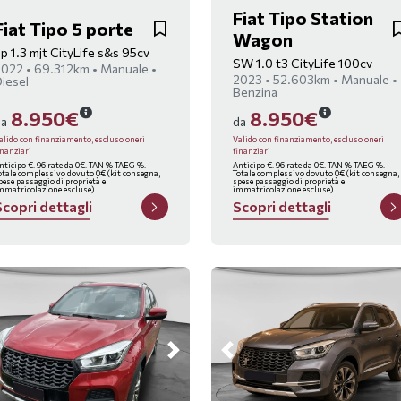
Fiat Tipo Station
Fiat Tipo 5 porte
Wagon
p 1.3 mjt CityLife s&s 95cv
SW 1.0 t3 CityLife 100cv
022 • 69.312km • Manuale •
2023 • 52.603km • Manuale •
iesel
Benzina
8.950€
8.950€
da
da
alido con finanziamento, escluso oneri
Valido con finanziamento, escluso oneri
inanziari
finanziari
nticipo €. 96 rate da 0€. TAN % TAEG %.
Anticipo €. 96 rate da 0€. TAN % TAEG %.
otale complessivo dovuto 0€ (kit consegna,
Totale complessivo dovuto 0€ (kit consegna,
pese passaggio di proprietà e
spese passaggio di proprietà e
mmatricolazione escluse)
immatricolazione escluse)
S
c
o
p
r
i
d
e
t
t
a
g
l
i
S
c
o
p
r
i
d
e
t
t
a
g
l
i