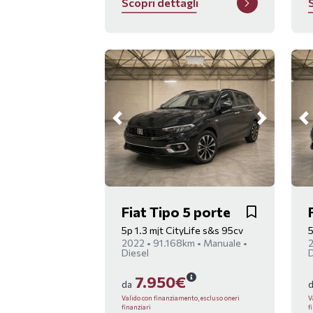
S
c
o
p
r
i
d
e
t
t
a
g
l
i
Fiat Tipo 5 porte
5p 1.3 mjt CityLife s&s 95cv
5
2022 • 91.168km • Manuale •
2
Diesel
D
7.950€
da
Valido con finanziamento, escluso oneri
V
finanziari
f