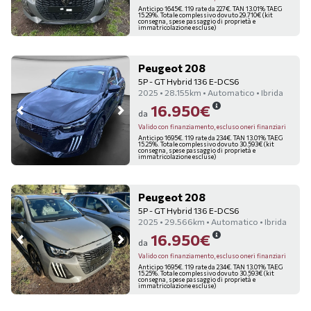
Anticipo 1645€. 119 rate da 227€. TAN 13.01% TAEG
15.29%. Totale complessivo dovuto 29.710€ (kit
consegna, spese passaggio di proprietà e
immatricolazione escluse)
Peugeot 208
5P - GT Hybrid 136 E-DCS6
2025 • 28.155km • Automatico • Ibrida
16.950€
da
Valido con finanziamento, escluso oneri finanziari
Anticipo 1695€. 119 rate da 234€. TAN 13.01% TAEG
15.25%. Totale complessivo dovuto 30.593€ (kit
consegna, spese passaggio di proprietà e
immatricolazione escluse)
Peugeot 208
5P - GT Hybrid 136 E-DCS6
2025 • 29.566km • Automatico • Ibrida
16.950€
da
Valido con finanziamento, escluso oneri finanziari
Anticipo 1695€. 119 rate da 234€. TAN 13.01% TAEG
15.25%. Totale complessivo dovuto 30.593€ (kit
consegna, spese passaggio di proprietà e
immatricolazione escluse)