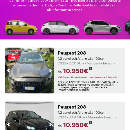
dell'
Informativa Privacy
e manifesto il mio libero e pieno consenso al
Trattamento dei miei Dati, nell'ambito delle finalità e modalità di cui
all'informativa stessa.
Peugeot 208
1.2 puretech Allure s&s 100cv
2023 • 27.310km • Manuale • Benzina
10.950€
da
Valido con finanziamento, escluso oneri finanziari
Anticipo 1095€. 96 rate da 178€. TAN 14.05% TAEG
16.82%. Totale complessivo dovuto 19.131€ (kit
consegna, spese passaggio di proprietà e
immatricolazione escluse)
Peugeot 208
1.2 puretech Allure s&s 100cv
2023 • 33.978km • Manuale • Benzina
10.950€
da