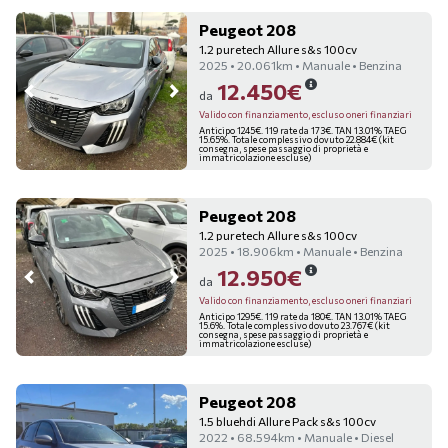
Peugeot 208
1.2 puretech Allure s&s 100cv
2025 • 20.061km • Manuale • Benzina
12.450€
da
Valido con finanziamento, escluso oneri finanziari
Anticipo 1245€. 119 rate da 173€. TAN 13.01% TAEG
15.65%. Totale complessivo dovuto 22.884€ (kit
consegna, spese passaggio di proprietà e
immatricolazione escluse)
Peugeot 208
1.2 puretech Allure s&s 100cv
2025 • 18.906km • Manuale • Benzina
12.950€
da
Valido con finanziamento, escluso oneri finanziari
Anticipo 1295€. 119 rate da 180€. TAN 13.01% TAEG
15.6%. Totale complessivo dovuto 23.767€ (kit
consegna, spese passaggio di proprietà e
immatricolazione escluse)
Peugeot 208
1.5 bluehdi Allure Pack s&s 100cv
2022 • 68.594km • Manuale • Diesel