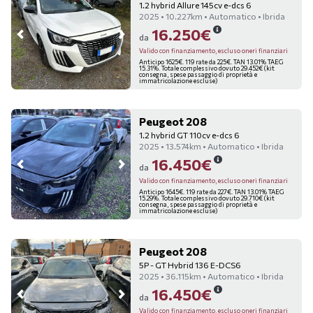
1.2 hybrid Allure 145cv e-dcs 6
2025 • 10.227km • Automatico • Ibrida
16.250€
da
Valido con finanziamento, escluso oneri finanziari
Anticipo 1625€. 119 rate da 225€. TAN 13.01% TAEG
15.31%. Totale complessivo dovuto 29.452€ (kit
consegna, spese passaggio di proprietà e
immatricolazione escluse)
Peugeot 208
1.2 hybrid GT 110cv e-dcs 6
2025 • 13.574km • Automatico • Ibrida
16.450€
da
Valido con finanziamento, escluso oneri finanziari
Anticipo 1645€. 119 rate da 227€. TAN 13.01% TAEG
15.29%. Totale complessivo dovuto 29.710€ (kit
consegna, spese passaggio di proprietà e
immatricolazione escluse)
Peugeot 208
5P - GT Hybrid 136 E-DCS6
2025 • 36.115km • Automatico • Ibrida
16.450€
da
Valido con finanziamento, escluso oneri finanziari