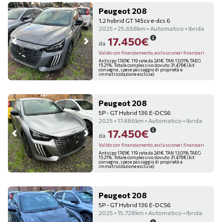
Peugeot 208
1.2 hybrid GT 145cv e-dcs 6
2025 • 25.658km • Automatico • Ibrida
17.450€
da
Valido con finanziamento, escluso oneri finanziari
Anticipo 1745€. 119 rate da 241€. TAN 13.01% TAEG
15.21%. Totale complessivo dovuto 31.476€ (kit
consegna, spese passaggio di proprietà e
immatricolazione escluse)
Peugeot 208
5P - GT Hybrid 136 E-DCS6
2025 • 17.486km • Automatico • Ibrida
17.450€
da
Valido con finanziamento, escluso oneri finanziari
Anticipo 1745€. 119 rate da 241€. TAN 13.01% TAEG
15.21%. Totale complessivo dovuto 31.476€ (kit
consegna, spese passaggio di proprietà e
immatricolazione escluse)
Peugeot 208
5P - GT Hybrid 136 E-DCS6
2025 • 15.728km • Automatico • Ibrida