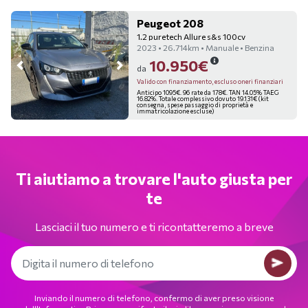
Peugeot 208
1.2 puretech Allure s&s 100cv
2023 • 26.714km • Manuale • Benzina
10.950€
da
Valido con finanziamento, escluso oneri finanziari
Anticipo 1095€. 96 rate da 178€. TAN 14.05% TAEG
16.82%. Totale complessivo dovuto 19.131€ (kit
consegna, spese passaggio di proprietà e
immatricolazione escluse)
Ti aiutiamo a trovare l'auto giusta per
te
Lasciaci il tuo numero e ti ricontatteremo a breve
Inviando il numero di telefono, confermo di aver preso visione