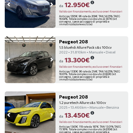
12.950€
da
Valido con finanziamento, escluso oneri finanziari
Anticipo 1295€. 96 rate da 209€. TAN 14.05% TAEG
16.64%. Totale complessivo dovuto 22.307€ (kit
consegna, spese passaggio di proprietà e
immatricolazione escluse)
Peugeot 208
1.5 bluehdi Allure Pack s&s 100cv
2022 • 31.810km • Manuale • Diesel
13.300€
da
Valido con finanziamento, escluso oneri finanziari
Anticipo 1330€. 96 rate da 214€. TAN 14.05% TAEG
16.61%. Totale complessivo dovuto 22.822€ (kit
consegna, spese passaggio di proprietà e
immatricolazione escluse)
Peugeot 208
1.2 puretech Allure s&s 100cv
2025 • 13.466km • Manuale • Benzina
13.450€
da
Valido con finanziamento, escluso oneri finanziari
Anticipo 1345€. 119 rate da 187€. TAN 13.01% TAEG
15.56%. Totale complessivo dovuto 24.650€ (kit
consegna, spese passaggio di proprietà e