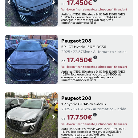
17.450€
da
Valido con finanziamento, escluso oneri finanziari
Anticipo 1745€. 119 rate da 241€. TAN 13.01% TAEG
15.21%. Totale complessivo dovuto 31.476€ (kit
consegna, spese passaggio di proprietà e
immatricolazione escluse)
Peugeot 208
5P - GT Hybrid 136 E-DCS6
2025 • 22.876km • Automatico • Ibrida
17.450€
da
Valido con finanziamento, escluso oneri finanziari
Anticipo 1745€. 119 rate da 241€. TAN 13.01% TAEG
15.21%. Totale complessivo dovuto 31.476€ (kit
consegna, spese passaggio di proprietà e
immatricolazione escluse)
Peugeot 208
1.2 hybrid GT 145cv e-dcs 6
2025 • 16.670km • Automatico • Ibrida
17.750€
da
Valido con finanziamento, escluso oneri finanziari
Anticipo 1775€. 119 rate da 245€. TAN 13.01% TAEG
15.18%. Totale complessivo dovuto 31.982€ (kit
consegna, spese passaggio di proprietà e
immatricolazione escluse)