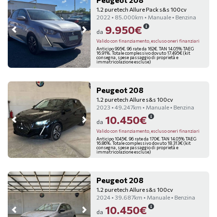
1.2 puretech Allure Pack s&s 100cv
2022 • 85.000km • Manuale • Benzina
9.950€
da
Valido con finanziamento, escluso oneri finanziari
Anticipo 995€. 96 rate da 162€. TAN 14.05% TAEG
16.91%. Totale complessivo dovuto 17.495€ (kit
consegna, spese passaggio di proprietà e
immatricolazione escluse)
Peugeot 208
1.2 puretech Allure s&s 100cv
2023 • 49.247km • Manuale • Benzina
10.450€
da
Valido con finanziamento, escluso oneri finanziari
Anticipo 1045€. 96 rate da 170€. TAN 14.05% TAEG
16.86%. Totale complessivo dovuto 18.313€ (kit
consegna, spese passaggio di proprietà e
immatricolazione escluse)
Peugeot 208
1.2 puretech Allure s&s 100cv
2024 • 39.687km • Manuale • Benzina
10.450€
da