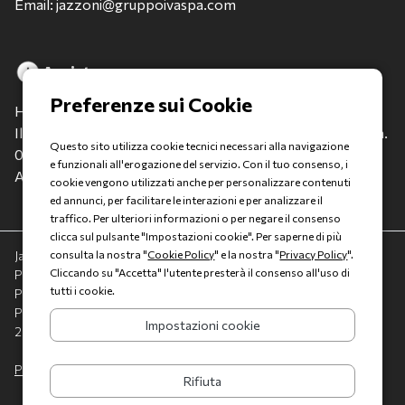
Email: jazzoni@gruppoivaspa.com
Assistenza
Hai bisogno di assistenza?
Il nostro Team è a tua disposizione per qualsiasi evenienza.
Questo sito utilizza cookie tecnici necessari alla navigazione
0688808502
e funzionali all'erogazione del servizio. Con il tuo consenso, i
Assistenza Clienti: apri un ticket
cookie vengono utilizzati anche per personalizzare contenuti
ed annunci, per facilitare le interazioni e per analizzare il
traffico. Per ulteriori informazioni o per negare il consenso
clicca sul pulsante "Impostazioni cookie". Per saperne di più
Jazzoni è un marchio Gruppo Italia Vendita spA a socio unico -
consulta la nostra "
Cookie Policy
" e la nostra "
Privacy Policy
".
Cliccando su "Accetta" l'utente presterà il consenso all'uso di
Piazza della Radio, 35 - 00146 Roma - REA: 1417011 RM - C.F. e
tutti i cookie.
P.IVA: 13007321006
PEC: italiavenditauto@legalmail.it - Capitale sociale:
Impostazioni cookie
2.300.000,00 I.V.
Privacy policy
-
Cookie policy
Rifiuta