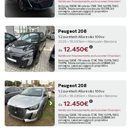
Valido con finanziamento, escluso oneri finanziari
Anticipo 1095€. 96 rate da 178€. TAN 14.05% TAEG
16.82%. Totale complessivo dovuto 19.131€ (kit
consegna, spese passaggio di proprietà e
immatricolazione escluse)
Peugeot 208
1.2 puretech Allure s&s 100cv
2025 • 19.591km • Manuale • Benzina
12.450€
da
Valido con finanziamento, escluso oneri finanziari
Anticipo 1245€. 119 rate da 173€. TAN 13.01% TAEG
15.65%. Totale complessivo dovuto 22.884€ (kit
consegna, spese passaggio di proprietà e
immatricolazione escluse)
Peugeot 208
1.2 puretech Allure s&s 100cv
2025 • 18.045km • Manuale • Benzina
12.450€
da
Valido con finanziamento, escluso oneri finanziari
Anticipo 1245€. 119 rate da 173€. TAN 13.01% TAEG
15.65%. Totale complessivo dovuto 22.884€ (kit
consegna, spese passaggio di proprietà e
immatricolazione escluse)