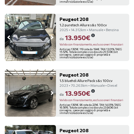
immatricolazione escluse)
Peugeot 208
1.2 puretech Allure s&s 100cv
2025 • 14.312km • Manuale • Benzina
13.950€
da
Valido con finanziamento, escluso oneri finanziari
Anticipo 1395€. 119 rate da 194€. TAN 13.01% TAEG
15.52%. Totale complessivo dovuto 25.533€ (kit
consegna, spese passaggio di proprietà e
immatricolazione escluse)
Peugeot 208
1.5 bluehdi Allure Pack s&s 100cv
2023 • 70.263km • Manuale • Diesel
13.950€
da
Valido con finanziamento, escluso oneri finanziari
Anticipo 1395€. 96 rate da 225€. TAN 14.05% TAEG
16.56%. Totale complessivo dovuto 23.943€ (kit
consegna, spese passaggio di proprietà e
immatricolazione escluse)
Peugeot 208