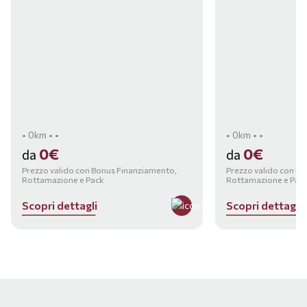
• 0km • •
• 0km • •
0€
0€
da
da
Prezzo valido con Bonus Finanziamento,
Prezzo valido con B
Rottamazione e Pack
Rottamazione e Pac
S
c
o
p
r
i
d
e
t
t
a
g
l
i
S
c
o
p
r
i
d
e
t
t
a
g
l
i