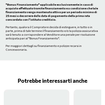
"Bonus Finanziamento" applicabile esclusivamente in caso di
acquisto effettuato tramite finanziamento e a condizione che tale
finanziamento venga mantenuto attivo per un periodo minimo di
25 mesi a decorrere dalla data di pagamento della prima rata
concordata con l'istituto creditizio.
Pertanto, qualora il Compratore decida di estinguere, in tutto o in
parte, prima di tale termine il finanziamento e/o la polizza assicurativa
sarà tenuto a corrispondere al Venditore una penale per risoluzione
anticipata pari al "Bonus Finanziamento".
Per maggiori dettagli su finanziamento e polizze recarsi in
Concessionaria.
Potrebbe interessarti anche