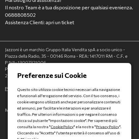
Il nostro Team è a tua disposizione per qualsiasi evenienza.
0688808502
Assistenza Clienti: apri un ticket
Jazzoni è un marchio Gruppo Italia Vendita spA a socio unico -
Piazza della Radio, 35 - 00146 Roma - REA: 1417011 RM - C.F. e
P.IVA: 13007321006
PEC: italiavenditauto@legalmail.it - Capitale sociale:
2.300.000,00 I.V.
Privacy policy
-
Cookie policy
Questo sito utilizza cookie tecnici necessari alla navigazione
e funzionali all'erogazione del servizio. Con il tuo consenso, i
cookie vengono utilizzati anche per personalizzare contenuti
ed annunci, per facilitare le interazioni e per analizzare il
Made with 💚 by
AD HOC
traffico. Per ulteriori informazioni o per negare il consenso
clicca sul pulsante "Impostazioni cookie". Per saperne di più
consulta la nostra "
Cookie Policy
" e la nostra "
Privacy Policy
".
Cliccando su "Accetta" l'utente presterà il consenso all'uso di