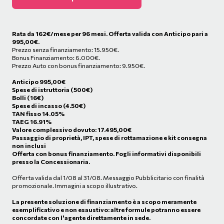
Rata da
162
€/mese
per 96 mesi. Offerta valida con Anticipo pari a
995,00€.
Prezzo senza finanziamento: 15.950€.
Bonus Finanziamento: 6.000€.
Prezzo Auto con bonus finanziamento: 9.950€.
Anticipo
995,00
€
Spese di istruttoria (500€)
Bolli (16€)
Spese di incasso (4.50€)
TAN fisso 14.05%
TAEG 16.91%
Valore complessivo dovuto:
17.495,00
€
Passaggio di proprietà, IPT, spese di rottamazione e kit consegna
non inclusi
Offerta con bonus finanziamento. Fogli informativi disponibili
presso la Concessionaria.
Offerta valida dal 1/08 al 31/08. Messaggio Pubblicitario con finalità
promozionale. Immagini a scopo illustrativo.
La presente soluzione di finanziamento è a scopo meramente
esemplificativo e non esaustivo: altre formule potranno essere
concordate con l'agente direttamente in sede.