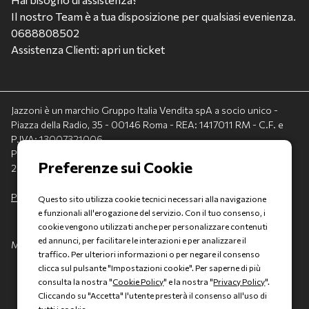
Il nostro Team è a tua disposizione per qualsiasi evenienza.
0688808502
Assistenza Clienti: apri un ticket
Jazzoni è un marchio Gruppo Italia Vendita spA a socio unico -
Piazza della Radio, 35 - 00146 Roma - REA: 1417011 RM - C.F. e
P.IVA: 13007321006
PEC: italiavenditauto@legalmail.it - Capitale sociale:
2.300.000,00 I.V.
Privacy policy
-
Cookie policy
Questo sito utilizza cookie tecnici necessari alla navigazione
e funzionali all'erogazione del servizio. Con il tuo consenso, i
cookie vengono utilizzati anche per personalizzare contenuti
ed annunci, per facilitare le interazioni e per analizzare il
Made with 💚 by
AD HOC
traffico. Per ulteriori informazioni o per negare il consenso
clicca sul pulsante "Impostazioni cookie". Per saperne di più
consulta la nostra "
Cookie Policy
" e la nostra "
Privacy Policy
".
Cliccando su "Accetta" l'utente presterà il consenso all'uso di