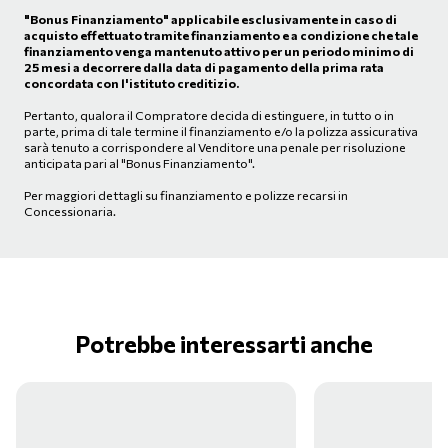
"Bonus Finanziamento" applicabile esclusivamente in caso di
acquisto effettuato tramite finanziamento e a condizione che tale
finanziamento venga mantenuto attivo per un periodo minimo di
25 mesi a decorrere dalla data di pagamento della prima rata
concordata con l'istituto creditizio.
Pertanto, qualora il Compratore decida di estinguere, in tutto o in
parte, prima di tale termine il finanziamento e/o la polizza assicurativa
sarà tenuto a corrispondere al Venditore una penale per risoluzione
anticipata pari al "Bonus Finanziamento".
Per maggiori dettagli su finanziamento e polizze recarsi in
Concessionaria.
Potrebbe interessarti anche