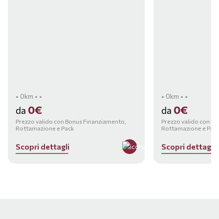
• 0km • •
• 0km • •
0€
0€
da
da
Prezzo valido con Bonus Finanziamento,
Prezzo valido con B
Rottamazione e Pack
Rottamazione e Pac
S
c
o
p
r
i
d
e
t
t
a
g
l
i
S
c
o
p
r
i
d
e
t
t
a
g
l
i