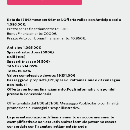
Rata da
178
€/mese
per 96 mesi. Offerta valida con Anticipo pari a
1.095,00€.
Prezzo senza finanziamento: 17.950€.
Bonus Finanziamento: 7.000€.
Prezzo Auto con bonus finanziamento: 10.950€.
Anticipo
1.095,00
€
Spese di istruttoria (500€)
Bolli (16€)
Spese di incasso (4.50€)
TAN fisso 14.05%
TAEG 16.82%
Valore complessivo dovuto:
19.131,00
€
Passaggio di proprietà, IPT, spese di rottamazione e kit consegna
non inclusi
Offerta con bonus finanziamento. Fogli informativi disponibili
presso la Concessionaria.
Offerta valida dal 1/08 al 31/08. Messaggio Pubblicitario con finalità
promozionale. Immagini a scopo illustrativo.
La presente soluzione di finanziamento è a scopo meramente
esemplificativo e non esaustivo: altre formule potranno essere
concordate con l'agente direttamente in sede.