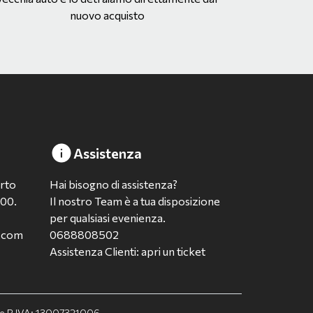
nuovo acquisto
Assistenza
erto
Hai bisogno di assistenza?
:00.
Il nostro Team è a tua disposizione
per qualsiasi evenienza.
a.com
0688808502
Assistenza Clienti: apri un ticket
F. e P.IVA: 13007321006