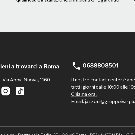
0688808501
ieni a trovarci a Roma
- Via Appia Nuova, 1160
Il nostro contact center è ap
tutti i giorni dalle 10:00 alle 19
Chiama ora.
Email: jazzoni@gruppoivasp
cio unico - Piazza della Radio, 35 - 00146 Roma - REA: 1417011 RM - C.