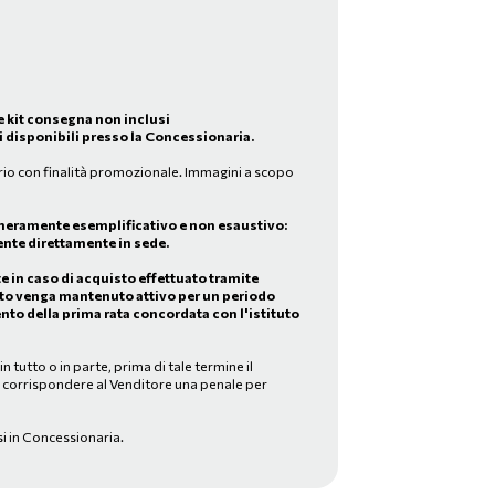
e kit consegna non inclusi
 disponibili presso la Concessionaria.
rio con finalità promozionale. Immagini a scopo
meramente esemplificativo e non esaustivo:
nte direttamente in sede.
in caso di acquisto effettuato tramite
to venga mantenuto attivo per un periodo
nto della prima rata concordata con l'istituto
 tutto o in parte, prima di tale termine il
a corrispondere al Venditore una penale per
si in Concessionaria.