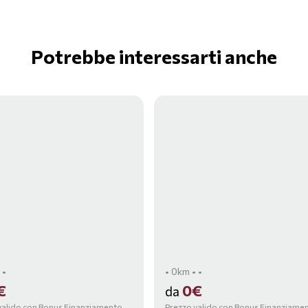
Potrebbe interessarti anche
 •
• 0km • •
€
0€
da
valido con Bonus Finanziamento,
Prezzo valido con Bonus Finanziame