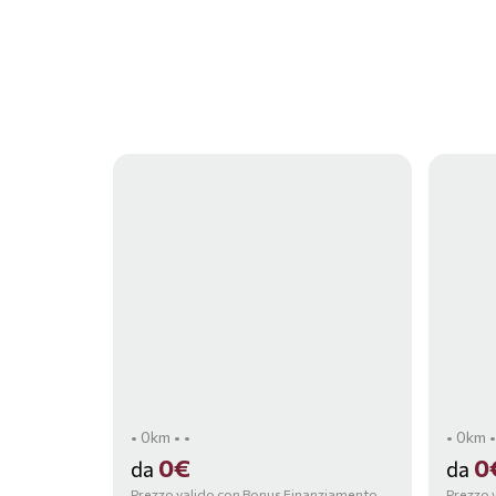
• 0km • •
• 0km •
0€
0
da
da
Prezzo valido con Bonus Finanziamento,
Prezzo 