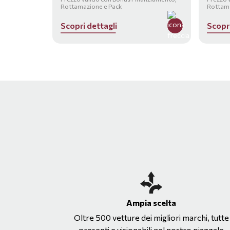
Rottamazione e Pack
Rottama
S
c
o
p
r
i
d
e
t
t
a
g
l
i
S
c
o
p
r
Ampia scelta
Oltre 500 vetture dei migliori marchi, tutte
presenti e visionabili nel nostro piazzale