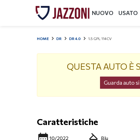
NUOVO
USATO
HOME
DR
DR 4.0
1.5 GPL 114CV
QUESTA AUTO È 
Guarda auto sim
Caratteristiche
10/2022
Blu