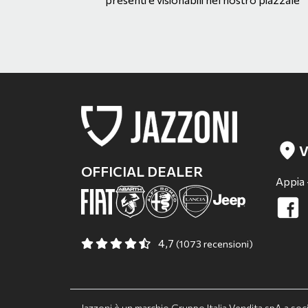
V
OFFICIAL DEALER
Appia 
4,7
(1073 recensioni)
Jazzoni è un marchio Gruppo Italia Vendita spA a so