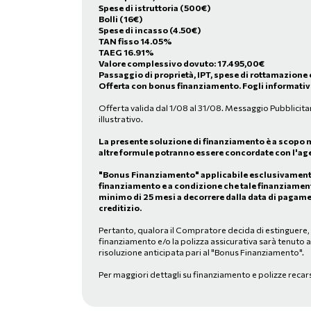
Spese di istruttoria (500€)
Bolli (16€)
Spese di incasso (4.50€)
TAN fisso 14.05%
TAEG 16.91%
Valore complessivo dovuto:
17.495,00
€
Passaggio di proprietà, IPT, spese di rottamazione 
Offerta con bonus finanziamento. Fogli informativi
Offerta valida dal 1/08 al 31/08. Messaggio Pubblicita
illustrativo.
La presente soluzione di finanziamento è a scopo 
altre formule potranno essere concordate con l'age
"Bonus Finanziamento" applicabile esclusivamente 
finanziamento e a condizione che tale finanziamen
minimo di 25 mesi a decorrere dalla data di pagame
creditizio.
Pertanto, qualora il Compratore decida di estinguere, in
finanziamento e/o la polizza assicurativa sarà tenuto 
risoluzione anticipata pari al "Bonus Finanziamento".
Per maggiori dettagli su finanziamento e polizze recar