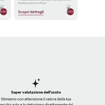
Rottamazione e Pack
S
c
o
p
r
i
d
e
t
t
a
g
l
i
Super valutazione dell'usato
Stimiamo con attenzione il valore della tua
vecchia auto e lo detraiamo direttamente dal