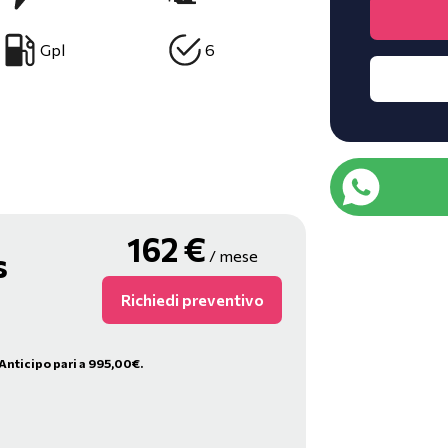
Gpl
6
162
€
s
/ mese
Richiedi preventivo
 Anticipo pari a 995,00€.