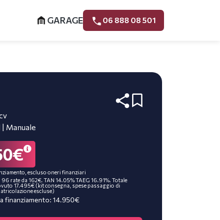
GARAGE
06 888 08 501
4cv
l | Manuale
50€
nziamento, escluso oneri finanziari
 96 rate da 162€. TAN 14.05% TAEG 16.91%. Totale
vuto 17.495€ (kit consegna, spese passaggio di
atricolazione escluse)
a finanziamento: 14.950€