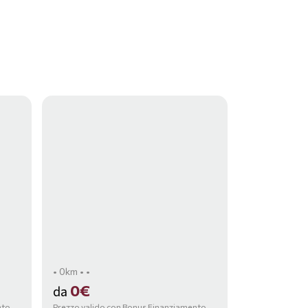
• 0km • •
0€
da
nto,
Prezzo valido con Bonus Finanziamento,