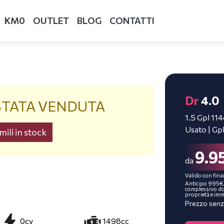
KM0
OUTLET
BLOG
CONTATTI
Dr
4.0
STATA VENDUTA
1.5 Gpl 11
Usato | Gp
ili in stock
9.9
da
Valido con fina
Anticipo 995€.
complessivo do
proprietà e imm
Prezzo senz
0cv
1498cc