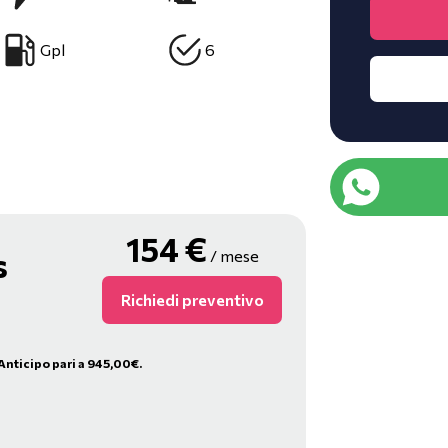
Gpl
6
154
€
s
/ mese
Richiedi preventivo
Anticipo pari a 945,00€.