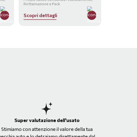
Rottamazione e Pack
S
c
o
p
r
i
d
e
t
t
a
g
l
i
Super valutazione dell'usato
Stimiamo con attenzione il valore della tua
vecchia auto e lo detraiamo direttamente dal