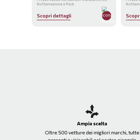
Rottamazione e Pack
Rottama
S
c
o
p
r
i
d
e
t
t
a
g
l
i
S
c
o
p
r
Ampia scelta
Oltre 500 vetture dei migliori marchi, tutte
presenti e visionabili nel nostro piazzale