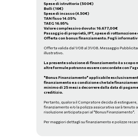
Spese di istruttoria (500€)
Bolli (16€)
Spese di incasso (4.50€)
TAN fisso 14.05%
TAEG 16.95%
Valore complessivo dovuto:
16.677,00
€
Passaggio di proprietà, IPT, spese di rottamazione 
Offerta con bonus finanziamento. Fogli informativi
Offerta valida dal 1/08 al 31/08. Messaggio Pubblicita
illustrativo.
La presente soluzione di finanziamento è a scopo 
altre formule potranno essere concordate con l'age
"Bonus Finanziamento" applicabile esclusivamente 
finanziamento e a condizione che tale finanziamen
minimo di 25 mesi a decorrere dalla data di pagame
creditizio.
Pertanto, qualora il Compratore decida di estinguere, in
finanziamento e/o la polizza assicurativa sarà tenuto 
risoluzione anticipata pari al "Bonus Finanziamento".
Per maggiori dettagli su finanziamento e polizze recar