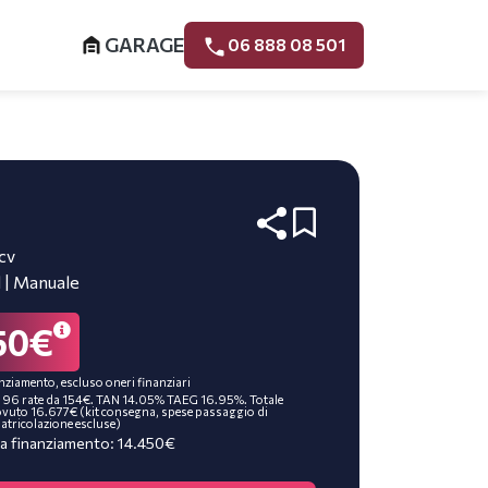
GARAGE
06 888 08 501
4cv
l | Manuale
50€
nziamento, escluso oneri finanziari
 96 rate da 154€. TAN 14.05% TAEG 16.95%. Totale
vuto 16.677€ (kit consegna, spese passaggio di
atricolazione escluse)
a finanziamento: 14.450€