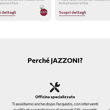
zione e Pack
Rottamazione e Pack
i
d
e
t
t
a
g
l
i
S
c
o
p
r
i
d
e
t
t
a
g
l
i
Perché JAZZONI?
Officina specializzata
Ti assistiamo anche dopo l'acquisto, con interventi
qualificati e installazione di impianti GPL garantiti