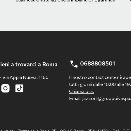
0688808501
ieni a trovarci a Roma
- Via Appia Nuova, 1160
Il nostro contact center è ap
tutti i giorni dalle 10:00 alle 19
Chiama ora.
Email: jazzoni@gruppoivasp
cio unico - Piazza della Radio, 35 - 00146 Roma - REA: 1417011 RM - C.