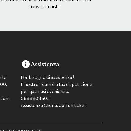
nuovo acquisto
Assistenza
erto
Hai bisogno di assistenza?
:00.
Il nostro Team è a tua disposizione
per qualsiasi evenienza.
a.com
0688808502
Assistenza Clienti: apri un ticket
F. e P.IVA: 13007321006