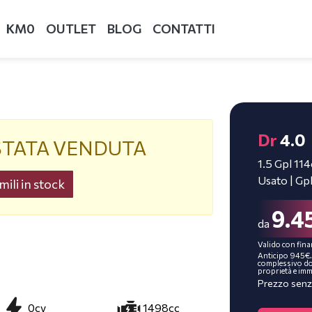
KM0
OUTLET
BLOG
CONTATTI
Dr
4.0
STATA VENDUTA
1.5 Gpl 11
Usato | Gp
ili in stock
9.4
da
Valido con fina
Anticipo 945€.
complessivo do
proprietà e imm
Prezzo senz
0cv
1498cc