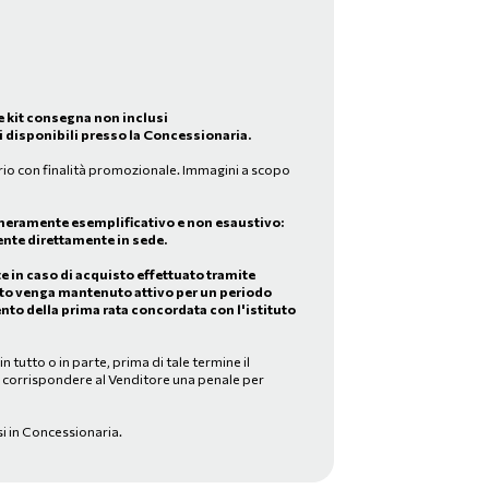
e kit consegna non inclusi
 disponibili presso la Concessionaria.
rio con finalità promozionale. Immagini a scopo
meramente esemplificativo e non esaustivo:
nte direttamente in sede.
in caso di acquisto effettuato tramite
to venga mantenuto attivo per un periodo
nto della prima rata concordata con l'istituto
 tutto o in parte, prima di tale termine il
a corrispondere al Venditore una penale per
si in Concessionaria.