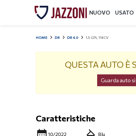
NUOVO
USATO
HOME
DR
DR 4.0
1.5 GPL 114CV
QUESTA AUTO È 
Guarda auto sim
Caratteristiche
10/2022
Blu