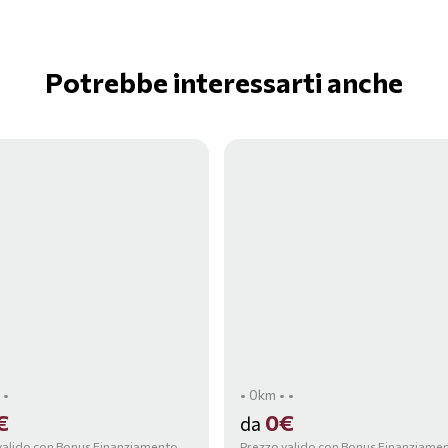
Potrebbe interessarti anche
 •
• 0km • •
€
0€
da
valido con Bonus Finanziamento,
Prezzo valido con Bonus Finanziame