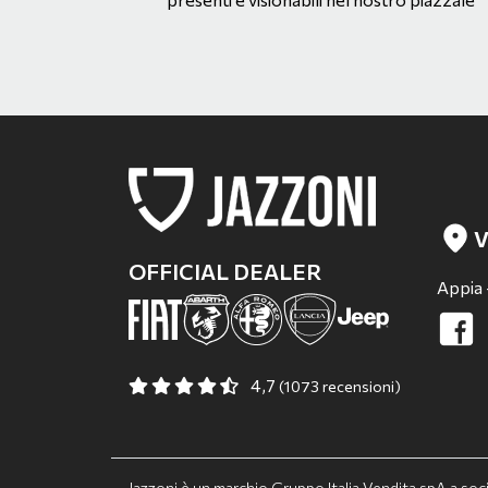
V
OFFICIAL DEALER
Appia 
4,7
(1073 recensioni)
Jazzoni è un marchio Gruppo Italia Vendita spA a so