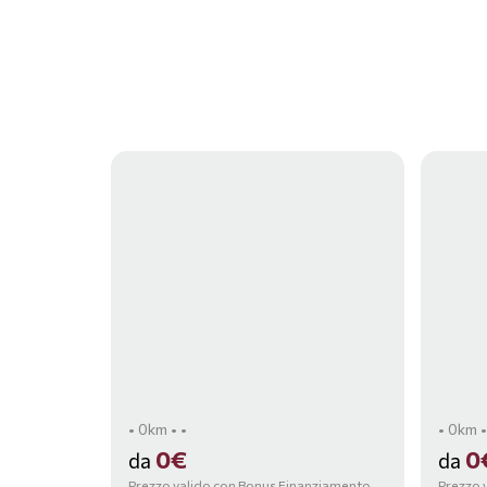
• 0km • •
• 0km •
0€
0
da
da
Prezzo valido con Bonus Finanziamento,
Prezzo 