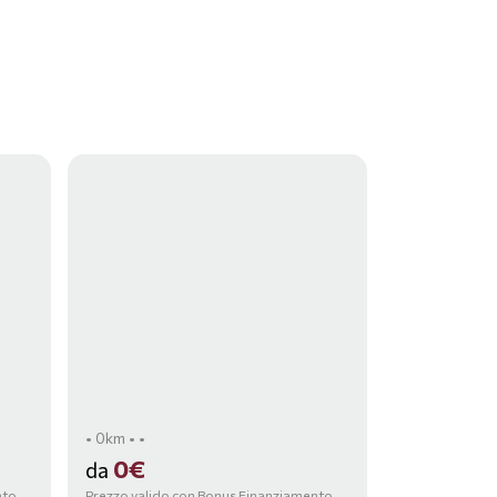
• 0km • •
0€
da
nto,
Prezzo valido con Bonus Finanziamento,