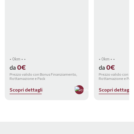
• 0km • •
• 0km • •
0€
0€
da
da
Prezzo valido con Bonus Finanziamento,
Prezzo valido con B
Rottamazione e Pack
Rottamazione e Pac
S
c
o
p
r
i
d
e
t
t
a
g
l
i
S
c
o
p
r
i
d
e
t
t
a
g
l
i