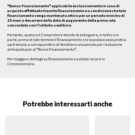
"Bonus Finanziamento" applicabile esclusivamente in caso di
acquisto effettuato tramite finanziamento e a condizione che tale
finanziamento venga mantenuto attivo per un periodo minimo di
25 mesi a decorrere dalla data di pagamento della prima rata
concordata con l'istituto creditizio.
Pertanto, qualora il Compratore decida di estinguere, in tutto o in
parte, prima di tale termine il finanziamento e/o la polizza assicurativa
sarà tenuto a corrispondere al Venditore una penale per risoluzione
anticipata pari al "Bonus Finanziamento".
Per maggiori dettagli su finanziamento e polizze recarsi in
Concessionaria.
Potrebbe interessarti anche