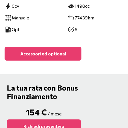
0cv
1498cc
Manuale
77439km
Gpl
6
Accessori ed optional
La tua rata con Bonus
Finanziamento
154
€
/ mese
Richiedi preventivo