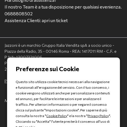
Il nostro Team è a tua disposizione per qualsiasi evenienza.
0688808502
Assistenza Clienti: apri un ticket
Jazzoni è un marchio Gruppo Italia Vendita spA a socio unico -
Piazza della Radio, 35 - 00146 Roma - REA: 1417011 RM - C.F. e
P.IVA: 13007321006
PEC: italiavenditauto@legalmail.it - Capitale sociale:
2.300.000,00 I.V.
Privacy policy
-
Cookie policy
Questo sito utilizza cookie tecnici necessari alla navigazione
e funzionali all'erogazione del servizio. Con il tuo consenso, i
cookie vengono utilizzati anche per personalizzare contenuti
ed annunci, per facilitare le interazioni e per analizzare il
Made with 💚 by
AD HOC
traffico. Per ulteriori informazioni o per negare il consenso
clicca sul pulsante "Impostazioni cookie". Per saperne di più
consulta la nostra "
Cookie Policy
" e la nostra "
Privacy Policy
".
Cliccando su "Accetta" l'utente presterà il consenso all'uso di