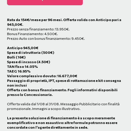
Rata da
154
€/mese
per 96 mesi. Offerta valida con Anticipo pari a
945,00€.
Prezzo senza finanziamento: 13.950€.
Bonus Finanziamento: 4.500€.
Prezzo Auto con bonus finanziamento: 9.450€.
Anticipo
945,00
€
Spese di istruttoria (500€)
Bolli (16€)
Spese di incasso (4.50€)
TAN fisso 14.05%
TAEG 16.95%
Valore complessivo dovuto:
16.677,00
€
Passaggio di proprietà, IPT, spese di rottamazione e kit consegna
non inclusi
Offerta con bonus finanziamento. Fogli informativi disponibili
presso la Concessionaria.
Offerta valida dal 1/08 al 31/08. Messaggio Pubblicitario con finalità
promozionale. Immagini a scopo illustrativo.
La presente soluzione di finanziamento è a scopo meramente
esemplificativo e non esaustivo: altre formule potranno essere
concordate con l'agente direttamente in sede.