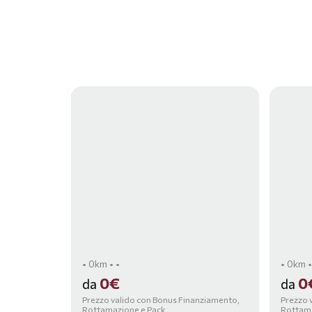
• 0km • •
• 0km •
0€
0
da
da
Prezzo valido con Bonus Finanziamento,
Prezzo 
Rottamazione e Pack
Rottama