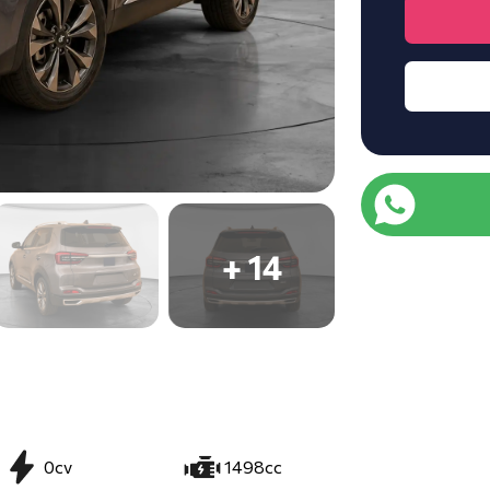
+ 14
0cv
1498cc