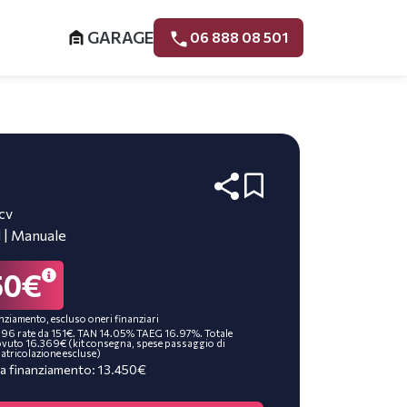
GARAGE
06 888 08 501
4cv
l | Manuale
50€
nziamento, escluso oneri finanziari
 96 rate da 151€. TAN 14.05% TAEG 16.97%. Totale
vuto 16.369€ (kit consegna, spese passaggio di
atricolazione escluse)
a finanziamento: 13.450€