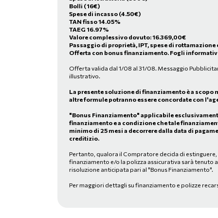
Bolli (16€)
Spese di incasso (4.50€)
TAN fisso 14.05%
TAEG 16.97%
Valore complessivo dovuto:
16.369,00
€
Passaggio di proprietà, IPT, spese di rottamazione 
Offerta con bonus finanziamento. Fogli informativi
Offerta valida dal 1/08 al 31/08. Messaggio Pubblicita
illustrativo.
La presente soluzione di finanziamento è a scopo 
altre formule potranno essere concordate con l'age
"Bonus Finanziamento" applicabile esclusivamente 
finanziamento e a condizione che tale finanziamen
minimo di 25 mesi a decorrere dalla data di pagame
creditizio.
Pertanto, qualora il Compratore decida di estinguere, in
finanziamento e/o la polizza assicurativa sarà tenuto 
risoluzione anticipata pari al "Bonus Finanziamento".
Per maggiori dettagli su finanziamento e polizze recar