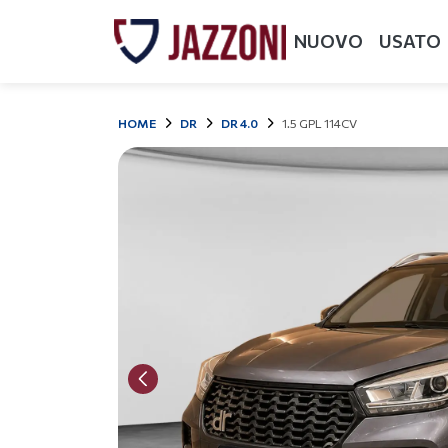
NUOVO
USATO
HOME
DR
DR 4.0
1.5 GPL 114CV