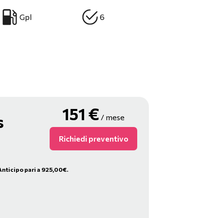
Gpl
6
151
€
s
/ mese
Richiedi preventivo
Anticipo pari a 925,00€.