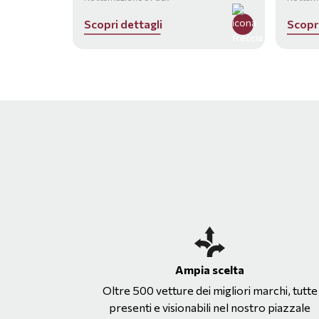
S
c
o
p
r
i
d
e
t
t
a
g
l
i
S
c
o
p
r
Ampia scelta
Oltre 500 vetture dei migliori marchi, tutte
presenti e visionabili nel nostro piazzale