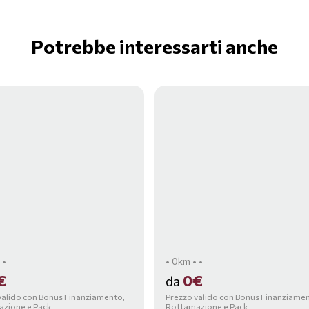
Potrebbe interessarti anche
 •
• 0km • •
€
0€
da
valido con Bonus Finanziamento,
Prezzo valido con Bonus Finanziame
zione e Pack
Rottamazione e Pack