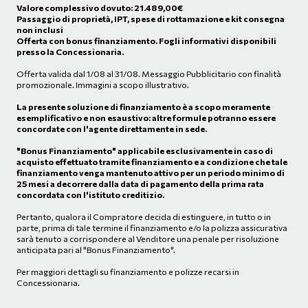
Valore complessivo dovuto:
21.489,00
€
Passaggio di proprietà, IPT, spese di rottamazione e kit consegna
non inclusi
Offerta con bonus finanziamento. Fogli informativi disponibili
presso la Concessionaria.
Offerta valida dal 1/08 al 31/08. Messaggio Pubblicitario con finalità
promozionale. Immagini a scopo illustrativo.
La presente soluzione di finanziamento è a scopo meramente
esemplificativo e non esaustivo: altre formule potranno essere
concordate con l'agente direttamente in sede.
"Bonus Finanziamento" applicabile esclusivamente in caso di
acquisto effettuato tramite finanziamento e a condizione che tale
finanziamento venga mantenuto attivo per un periodo minimo di
25 mesi a decorrere dalla data di pagamento della prima rata
concordata con l'istituto creditizio.
Pertanto, qualora il Compratore decida di estinguere, in tutto o in
parte, prima di tale termine il finanziamento e/o la polizza assicurativa
sarà tenuto a corrispondere al Venditore una penale per risoluzione
anticipata pari al "Bonus Finanziamento".
Per maggiori dettagli su finanziamento e polizze recarsi in
Concessionaria.