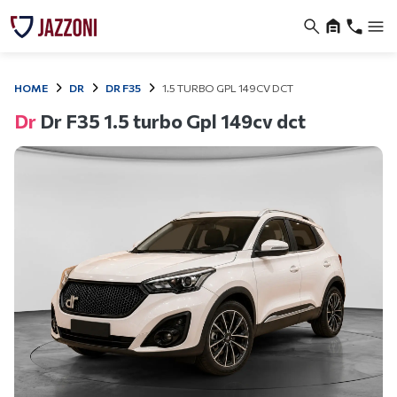
HOME
DR
DR F35
1.5 TURBO GPL 149CV DCT
Dr
Dr F35 1.5 turbo Gpl 149cv dct