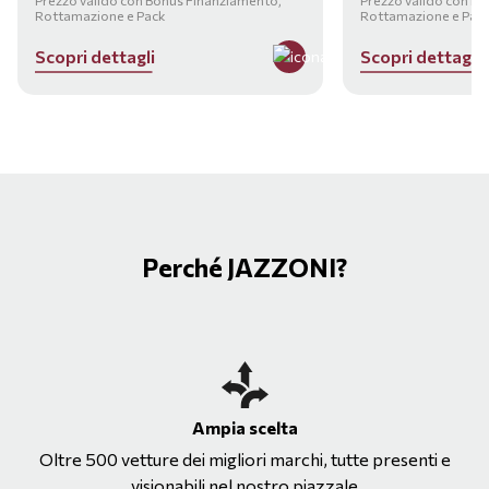
Prezzo valido con Bonus Finanziamento,
Prezzo valido con B
Rottamazione e Pack
Rottamazione e Pac
S
c
o
p
r
i
d
e
t
t
a
g
l
i
S
c
o
p
r
i
d
e
t
t
a
g
l
i
Perché JAZZONI?
Ampia scelta
Oltre 500 vetture dei migliori marchi, tutte presenti e
visionabili nel nostro piazzale