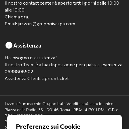
Il nostro contact center è aperto tutti i giorni dalle 10:00
alle 19:00.
Chiama ora.
Email: jazzoni@gruppoivaspa.com
Assistenza
Hai bisogno di assistenza?
Il nostro Team è a tua disposizione per qualsiasi evenienza.
0688808502
Assistenza Clienti: apri un ticket
Jazzoni è un marchio Gruppo Italia Vendita spA a socio unico -
Piazza della Radio, 35 - 00146 Roma - REA: 1417011 RM - C.F. e
P.IVA: 13007321006
PEC: italiavenditauto@legalmail.it - Capitale sociale:
2.300.000,00 I.V.