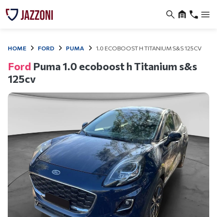
HOME
FORD
PUMA
1.0 ECOBOOST H TITANIUM S&S 125CV
Ford
Puma 1.0 ecoboost h Titanium s&s
125cv