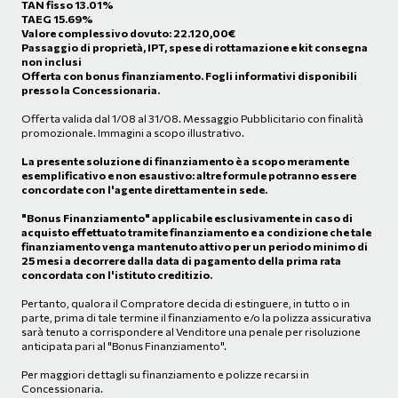
TAN fisso 13.01%
TAEG 15.69%
Valore complessivo dovuto:
22.120,00
€
Passaggio di proprietà, IPT, spese di rottamazione e kit consegna
non inclusi
Offerta con bonus finanziamento. Fogli informativi disponibili
presso la Concessionaria.
Offerta valida dal 1/08 al 31/08. Messaggio Pubblicitario con finalità
promozionale. Immagini a scopo illustrativo.
La presente soluzione di finanziamento è a scopo meramente
esemplificativo e non esaustivo: altre formule potranno essere
concordate con l'agente direttamente in sede.
"Bonus Finanziamento" applicabile esclusivamente in caso di
acquisto effettuato tramite finanziamento e a condizione che tale
finanziamento venga mantenuto attivo per un periodo minimo di
25 mesi a decorrere dalla data di pagamento della prima rata
concordata con l'istituto creditizio.
Pertanto, qualora il Compratore decida di estinguere, in tutto o in
parte, prima di tale termine il finanziamento e/o la polizza assicurativa
sarà tenuto a corrispondere al Venditore una penale per risoluzione
anticipata pari al "Bonus Finanziamento".
Per maggiori dettagli su finanziamento e polizze recarsi in
Concessionaria.