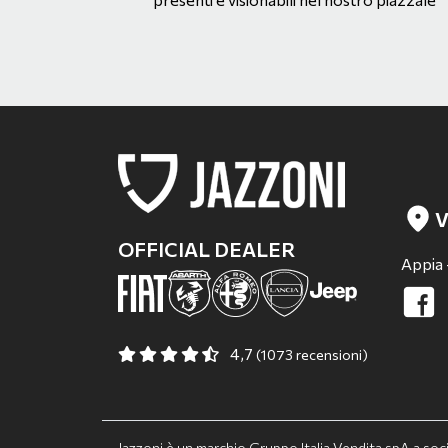
V
OFFICIAL DEALER
Appia 
4,7
(1073 recensioni)
Jazzoni è un marchio Gruppo Italia Vendita spA a so