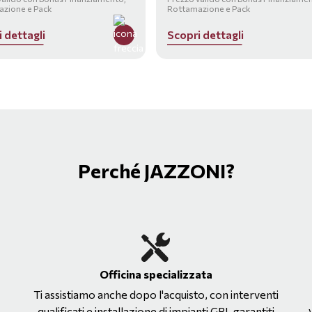
zione e Pack
Rottamazione e Pack
i
d
e
t
t
a
g
l
i
S
c
o
p
r
i
d
e
t
t
a
g
l
i
Perché JAZZONI?
Officina specializzata
Ti assistiamo anche dopo l'acquisto, con interventi
qualificati e installazione di impianti GPL garantiti