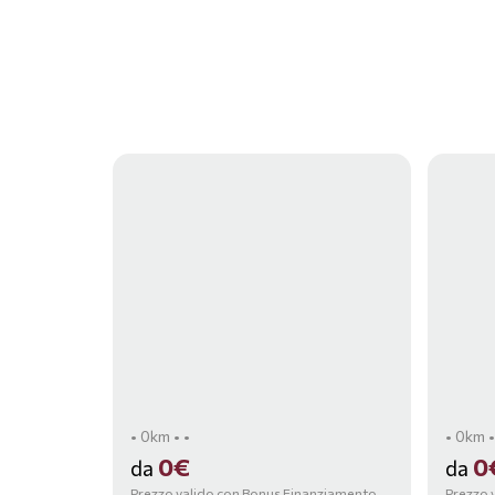
• 0km • •
• 0km •
0€
0
da
da
Prezzo valido con Bonus Finanziamento,
Prezzo 