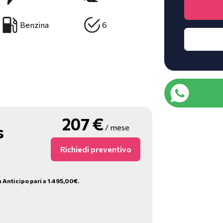
Benzina
6
207
€
s
/ mese
Richiedi preventivo
n Anticipo pari a 1.495,00€.