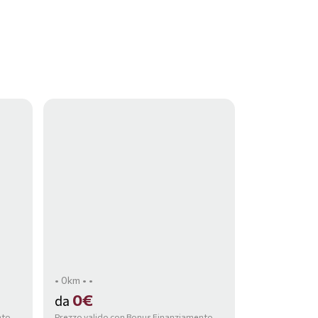
• 0km • •
0€
da
nto,
Prezzo valido con Bonus Finanziamento,