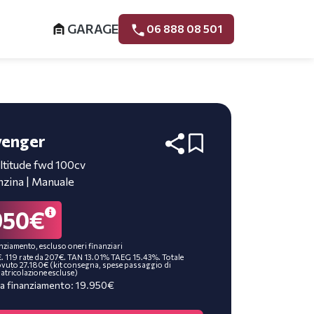
GARAGE
06 888 08 501
enger
Altitude fwd 100cv
nzina | Manuale
950€
nziamento, escluso oneri finanziari
. 119 rate da 207€. TAN 13.01% TAEG 15.43%. Totale
vuto 27.180€ (kit consegna, spese passaggio di
atricolazione escluse)
a finanziamento: 19.950€