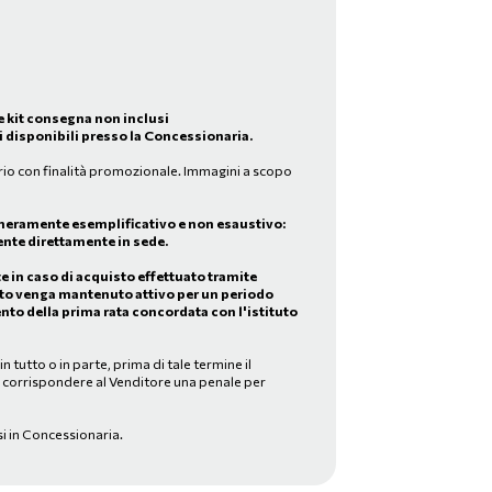
e kit consegna non inclusi
 disponibili presso la Concessionaria.
rio con finalità promozionale. Immagini a scopo
meramente esemplificativo e non esaustivo:
nte direttamente in sede.
in caso di acquisto effettuato tramite
to venga mantenuto attivo per un periodo
nto della prima rata concordata con l'istituto
 tutto o in parte, prima di tale termine il
a corrispondere al Venditore una penale per
si in Concessionaria.