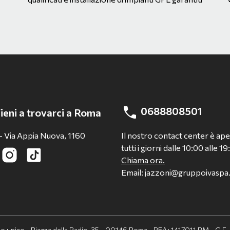
0688808501
ieni a trovarci a Roma
- Via Appia Nuova, 1160
Il nostro contact center è ap
tutti i giorni dalle 10:00 alle 19
Chiama ora.
Email: jazzoni@gruppoivasp
cio unico - Piazza della Radio, 35 - 00146 Roma - REA: 1417011 RM - C.