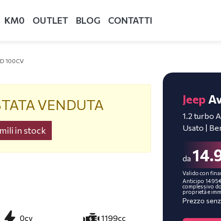
KM0
OUTLET
BLOG
CONTATTI
WD 100CV
Jeep
Av
STATA VENDUTA
1.2 turbo 
Usato | Be
ili in stock
14.
da
Valido con fina
Anticipo 1495€
complessivo do
proprietà e imm
Prezzo senz
0cv
1199cc