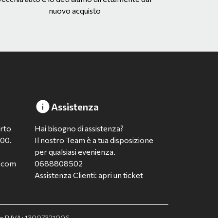
nuovo acquisto
Assistenza
erto
Hai bisogno di assistenza?
:00.
Il nostro Team è a tua disposizione
per qualsiasi evenienza.
a.com
0688808502
Assistenza Clienti: apri un ticket
F. e P.IVA: 13007321006