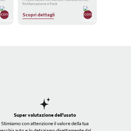
Rottamazione e Pack
S
c
o
p
r
i
d
e
t
t
a
g
l
i
Super valutazione dell'usato
Stimiamo con attenzione il valore della tua
vecchia auto e lo detraiamo direttamente dal