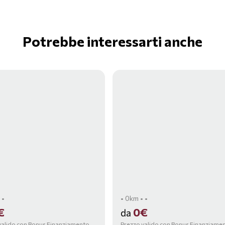
Potrebbe interessarti anche
 •
• 0km • •
€
0€
da
valido con Bonus Finanziamento,
Prezzo valido con Bonus Finanziame