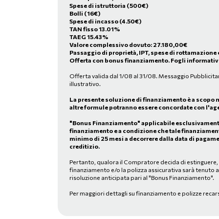
Spese di istruttoria (500€)
Bolli (16€)
Spese di incasso (4.50€)
TAN fisso 13.01%
TAEG 15.43%
Valore complessivo dovuto:
27.180,00
€
Passaggio di proprietà, IPT, spese di rottamazione 
Offerta con bonus finanziamento. Fogli informativi
Offerta valida dal 1/08 al 31/08. Messaggio Pubblicita
illustrativo.
La presente soluzione di finanziamento è a scopo 
altre formule potranno essere concordate con l'age
"Bonus Finanziamento" applicabile esclusivamente 
finanziamento e a condizione che tale finanziamen
minimo di 25 mesi a decorrere dalla data di pagame
creditizio.
Pertanto, qualora il Compratore decida di estinguere, in
finanziamento e/o la polizza assicurativa sarà tenuto 
risoluzione anticipata pari al "Bonus Finanziamento".
Per maggiori dettagli su finanziamento e polizze recar