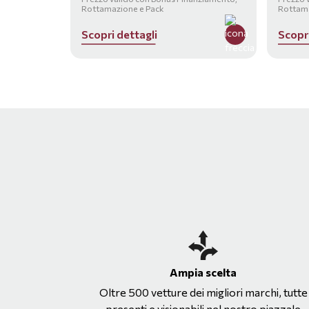
Rottamazione e Pack
Rottama
S
c
o
p
r
i
d
e
t
t
a
g
l
i
S
c
o
p
r
Ampia scelta
Oltre 500 vetture dei migliori marchi, tutte
presenti e visionabili nel nostro piazzale