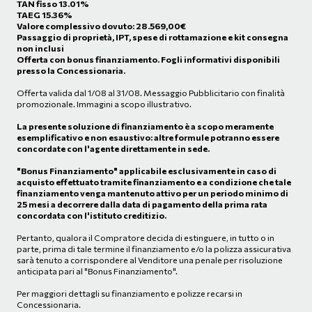
TAN fisso 13.01%
TAEG 15.36%
Valore complessivo dovuto:
28.569,00
€
Passaggio di proprietà, IPT, spese di rottamazione e kit consegna
non inclusi
Offerta con bonus finanziamento. Fogli informativi disponibili
presso la Concessionaria.
Offerta valida dal 1/08 al 31/08. Messaggio Pubblicitario con finalità
promozionale. Immagini a scopo illustrativo.
La presente soluzione di finanziamento è a scopo meramente
esemplificativo e non esaustivo: altre formule potranno essere
concordate con l'agente direttamente in sede.
"Bonus Finanziamento" applicabile esclusivamente in caso di
acquisto effettuato tramite finanziamento e a condizione che tale
finanziamento venga mantenuto attivo per un periodo minimo di
25 mesi a decorrere dalla data di pagamento della prima rata
concordata con l'istituto creditizio.
Pertanto, qualora il Compratore decida di estinguere, in tutto o in
parte, prima di tale termine il finanziamento e/o la polizza assicurativa
sarà tenuto a corrispondere al Venditore una penale per risoluzione
anticipata pari al "Bonus Finanziamento".
Per maggiori dettagli su finanziamento e polizze recarsi in
Concessionaria.