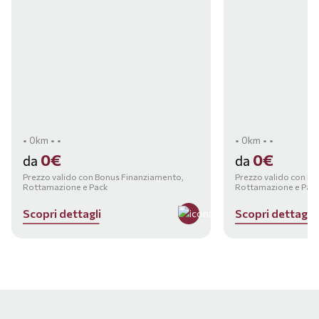
• 0km • •
• 0km • •
0€
0€
da
da
Prezzo valido con Bonus Finanziamento,
Prezzo valido con B
Rottamazione e Pack
Rottamazione e Pac
S
c
o
p
r
i
d
e
t
t
a
g
l
i
S
c
o
p
r
i
d
e
t
t
a
g
l
i