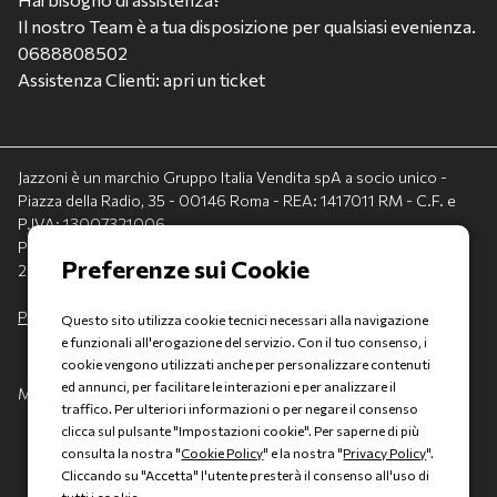
Il nostro Team è a tua disposizione per qualsiasi evenienza.
0688808502
Assistenza Clienti: apri un ticket
Jazzoni è un marchio Gruppo Italia Vendita spA a socio unico -
Piazza della Radio, 35 - 00146 Roma - REA: 1417011 RM - C.F. e
P.IVA: 13007321006
PEC: italiavenditauto@legalmail.it - Capitale sociale:
2.300.000,00 I.V.
Privacy policy
-
Cookie policy
Questo sito utilizza cookie tecnici necessari alla navigazione
e funzionali all'erogazione del servizio. Con il tuo consenso, i
cookie vengono utilizzati anche per personalizzare contenuti
ed annunci, per facilitare le interazioni e per analizzare il
Made with 💚 by
AD HOC
traffico. Per ulteriori informazioni o per negare il consenso
clicca sul pulsante "Impostazioni cookie". Per saperne di più
consulta la nostra "
Cookie Policy
" e la nostra "
Privacy Policy
".
Cliccando su "Accetta" l'utente presterà il consenso all'uso di