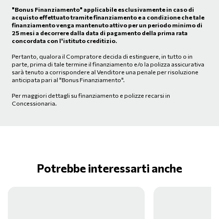
"Bonus Finanziamento" applicabile esclusivamente in caso di
acquisto effettuato tramite finanziamento e a condizione che tale
finanziamento venga mantenuto attivo per un periodo minimo di
25 mesi a decorrere dalla data di pagamento della prima rata
concordata con l'istituto creditizio.
Pertanto, qualora il Compratore decida di estinguere, in tutto o in
parte, prima di tale termine il finanziamento e/o la polizza assicurativa
sarà tenuto a corrispondere al Venditore una penale per risoluzione
anticipata pari al "Bonus Finanziamento".
Per maggiori dettagli su finanziamento e polizze recarsi in
Concessionaria.
Potrebbe interessarti anche