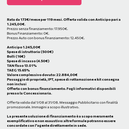
Rata da
173
€/mese
per 119 mesi. Offerta valida con Anticipo pari a
1.245,00€.
Prezzo senza finanziamento: 17.950€.
Bonus Finanziamento: 0€.
Prezzo Auto con bonus finanziamento: 12.450€.
Anticipo
1.245,00
€
Spese di istruttoria (500€)
Bolli (16€)
Spese di incasso (4.50€)
TAN fisso 13.01%
TAEG 15.65%
Valore complessivo dovuto:
22.884,00
€
Passaggio di proprietà, IPT, spese di rottamazione e kit consegna
non inclusi
Offerta con bonus finanziamento. Fogli informativi disponibili
presso la Concessionaria.
Offerta valida dal 1/08 al 31/08. Messaggio Pubblicitario con finalità
promozionale. Immagini a scopo illustrativo.
La presente soluzione di finanziamento è a scopo meramente
esemplificativo e non esaustivo: altre formule potranno essere
concordate con l'agente direttamente in sede.