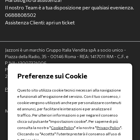
Il nostro Team è a tua disposizione per qualsiasi evenienza.
0688808502
Assistenza Clienti: apri un ticket
Jazzoni è un marchio Gruppo Italia Vendita spA a socio unico -
Piazza della Radio, 35 - 00146 Roma - REA: 1417011 RM - C.F. e
P.IVA: 13007321006
PEC: italiavenditauto@legalmail.it - Capitale sociale:
2.300.000,00 I.V.
Privacy policy
-
Cookie policy
Questo sito utilizza cookie tecnici necessari alla navigazione
e funzionali all'erogazione del servizio. Con il tuo consenso, i
cookie vengono utilizzati anche per personalizzare contenuti
ed annunci, per facilitare le interazioni e per analizzare il
Made with 💚 by
AD HOC
traffico. Per ulteriori informazioni o per negare il consenso
clicca sul pulsante "Impostazioni cookie". Per saperne di più
consulta la nostra "
Cookie Policy
" e la nostra "
Privacy Policy
".
Cliccando su "Accetta" l'utente presterà il consenso all'uso di