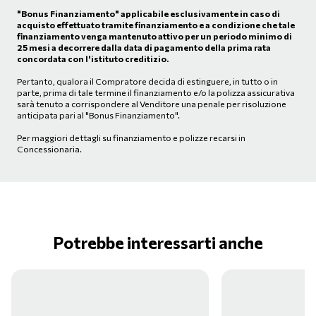
"Bonus Finanziamento" applicabile esclusivamente in caso di
acquisto effettuato tramite finanziamento e a condizione che tale
finanziamento venga mantenuto attivo per un periodo minimo di
25 mesi a decorrere dalla data di pagamento della prima rata
concordata con l'istituto creditizio.
Pertanto, qualora il Compratore decida di estinguere, in tutto o in
parte, prima di tale termine il finanziamento e/o la polizza assicurativa
sarà tenuto a corrispondere al Venditore una penale per risoluzione
anticipata pari al "Bonus Finanziamento".
Per maggiori dettagli su finanziamento e polizze recarsi in
Concessionaria.
Potrebbe interessarti anche