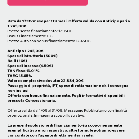
Rata da
173
€/mese
per 119 mesi. Offerta valida con Anticipo pari a
1.245,00€.
Prezzo senza finanziamento: 17.950€.
Bonus Finanziamento: 0€.
Prezzo Auto con bonus finanziamento: 12.450€.
Anticipo
1.245,00
€
Spese di istruttoria (500€)
Bolli (16€)
Spese di incasso (4.50€)
TAN fisso 13.01%
TAEG 15.65%
Valore complessivo dovuto:
22.884,00
€
Passaggio di proprietà, IPT, spese di rottamazione e kit consegna
non inclusi
Offerta con bonus finanziamento. Fogli informativi disponibili
presso la Concessionaria.
Offerta valida dal 1/08 al 31/08. Messaggio Pubblicitario con finalità
promozionale. Immagini a scopo illustrativo.
La presente soluzione di finanziamento è a scopo meramente
esemplificativo e non esaustivo: altre formule potranno essere
concordate con l'agente direttamente in sede.