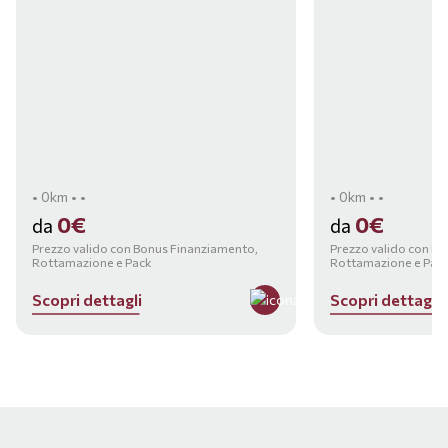
• 0km • •
• 0km • •
0€
0€
da
da
Prezzo valido con Bonus Finanziamento,
Prezzo valido con B
Rottamazione e Pack
Rottamazione e Pac
S
c
o
p
r
i
d
e
t
t
a
g
l
i
S
c
o
p
r
i
d
e
t
t
a
g
l
i