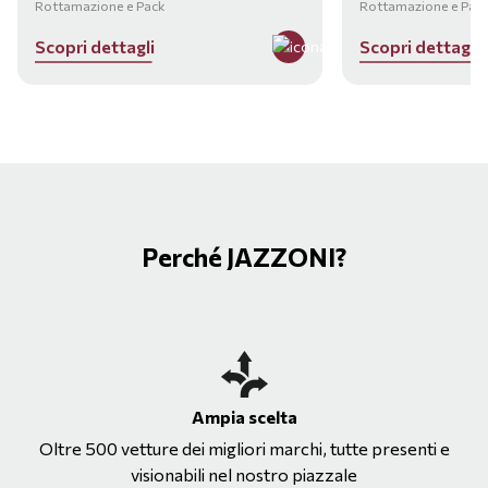
Rottamazione e Pack
Rottamazione e Pac
S
c
o
p
r
i
d
e
t
t
a
g
l
i
S
c
o
p
r
i
d
e
t
t
a
g
l
i
Perché JAZZONI?
Ampia scelta
Oltre 500 vetture dei migliori marchi, tutte presenti e
visionabili nel nostro piazzale