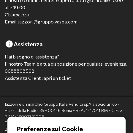
Il nostro contact center è aperto tutti i giorni dalle 10:00
alle 19:00.
Chiama ora.
Email: jazzoni@gruppoivaspa.com
Assistenza
Hai bisogno di assistenza?
Il nostro Team è a tua disposizione per qualsiasi evenienza.
0688808502
Assistenza Clienti: apri un ticket
Jazzoni è un marchio Gruppo Italia Vendita spA a socio unico -
Piazza della Radio, 35 - 00146 Roma - REA: 1417011 RM - C.F. e
P.IVA: 13007321006
PEC: italiavenditauto@legalmail.it - Capitale sociale:
2.300.000,00 I.V.