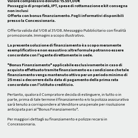
Valore complessivo dovuto:
15.551,00
€
Passaggio di proprietà, IPT, spese di rottamazione e kit consegna
non inclusi
Offerta con bonus finanziamento. Fogli informativi disponibili
presso la Concessionaria.
Offerta valida dal 1/08 al 31/08. Messaggio Pubblicitario con finalità
promozionale. Immagini a scopo illustrativo.
La presente soluzione di finanziamento è a scopo meramente
esemplificativo e non esaustivo: altre formule potranno essere
concordate con l'agente direttamente in sede.
"Bonus Finanziamento" applicabile esclusivamente in caso di
acquisto effettuato tramite finanziamento e a condizione che tale
finanziamento venga mantenuto attivo per un periodo minimo di
25 mesi a decorrere dalla data di pagamento della prima rata
concordata con l'istituto creditizio.
Pertanto, qualora il Compratore decida di estinguere, in tutto o in
parte, prima di tale termine il finanziamento e/o la polizza assicurativa
sarà tenuto a corrispondere al Venditore una penale per risoluzione
anticipata pari al "Bonus Finanziamento".
Per maggiori dettagli su finanziamento e polizze recarsi in
Concessionaria.