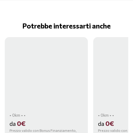
Potrebbe interessarti anche
• 0km • •
• 0km • •
0€
0€
da
da
Prezzo valido con Bonus Finanziamento,
Prezzo valido con B